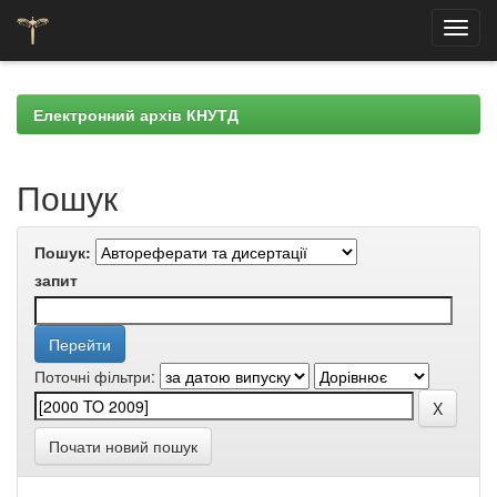
Skip
navigation
Електронний архів КНУТД
Пошук
Пошук:
запит
Поточні фільтри:
Почати новий пошук