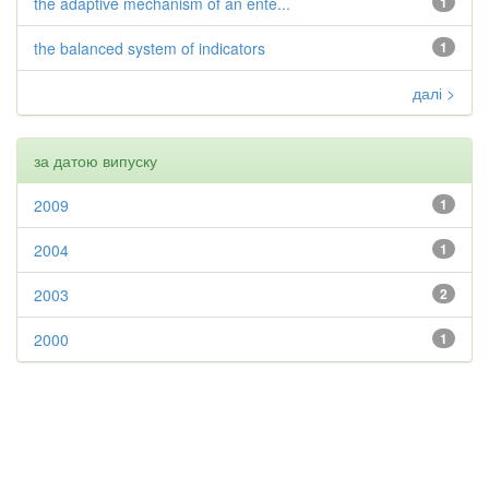
the adaptive mechanism of an ente...
1
the balanced system of indicators
1
далі >
за датою випуску
2009
1
2004
1
2003
2
2000
1