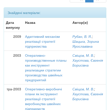
Знайдені матеріали:
Дата
Назва
Автор(и)
випуску
2009
Адаптивний механізм
Рубан, В. Я.
;
реалізації стратегії
Шацька, Зорина
підприємства
Ярославівна
2003
Оперативно-
Свіщов, М. В.
;
производственные планы
Хаустова, Євгенія
как инструмент
Борисівна
реализации стратегии
производства швейных
предприятий
тра-2003
Оперетивно-виробничі
Свіщов, М. В.
;
плани як інструмент
Хаустова, Євгенія
реалізації стратегії
Борисівна
виробництва швейних
підприємств