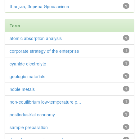
Шацька, Зорина Ярославівна
1
Тема
atomic absorption analysis
1
corporate strategy of the enterprise
1
cyanide electrolyte
1
geologic materials
1
noble metals
1
non-equilibrium low-temperature p...
1
postindustrial economy
1
sample preparation
1