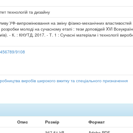
тет технологій та дизайну
ливу УФ-випромінювання на зміну фізико-механічних властивостей аг
ові розробки молоді на сучасному етапі : тези доповідей XVI Всеукра
Київ). - К. : КНУТД, 2017. - Т. 1 : Сучасні матеріали і технології ви
23456789/9108
виробництва виробів широкого вжитку та спеціального призначення
Опис
Розмір
Формат
367,51 kB
Adobe PDF