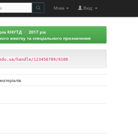
Мова
Вхід:
арів КНУТД
2017 рік
кого вжитку та спеціального призначення
edu.ua/handle/123456789/9108
матеріалів