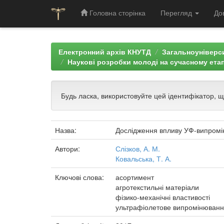
Головна сторінка
Перегляд
До
Skip
navigation
Електронний архів КНУТД
Загальноуніверси
Наукові розробки молоді на сучасному етап
Будь ласка, використовуйте цей ідентифікатор, 
Назва:
Дослідження впливу УФ-випромін
Автори:
Слізков, А. М.
Ковальська, Т. А.
Ключові слова:
асортимент
агротекстильні матеріали
фізико-механічні властивості
ультрафіолетове випромінюван