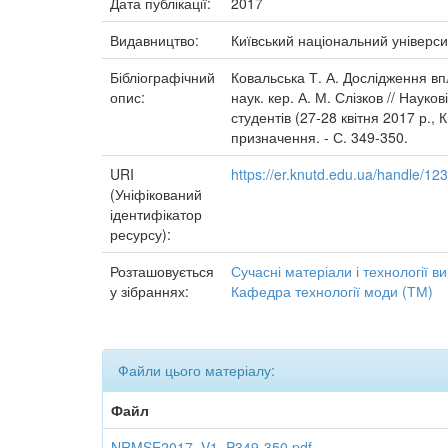
Дата публікації:
2017
Видавництво:
Київський національний універси
Бібліографічний
Ковальська Т. А. Дослідження вп
опис:
наук. кер. А. М. Слізков // Наук
студентів (27-28 квітня 2017 р., 
призначення. - С. 349-350.
URI
https://er.knutd.edu.ua/handle/1
(Уніфікований
ідентифікатор
ресурсу):
Розташовується
Сучасні матеріали і технології 
у зібраннях:
Кафедра технології моди (ТМ)
Файли цього матеріалу:
Файл
NRMSE2017_V1_P349-350.pdf