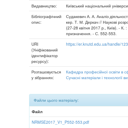
Видавництво:
Київський національний універси
Бібліографічний
Судакевич А. А. Аналіз діяльнос
опис:
кер. Т. М. Деркач // Наукові роз
(27-28 квітня 2017 р., Київ). - К
призначення. - С. 552-553.
URI
https://er.knutd.edu.ua/handle/1
(Уніфікований
ідентифікатор
ресурсу):
Розташовується
Кафедра професійної освіти в с
у зібраннях:
Сучасні матеріали і технології 
Файли цього матеріалу:
Файл
NRMSE2017_V1_P552-553.pdf