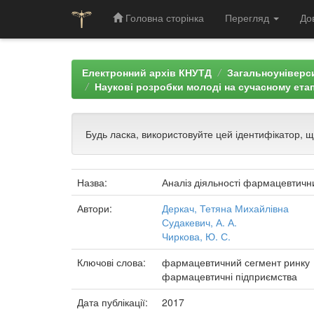
Головна сторінка
Перегляд
До
Skip
navigation
Електронний архів КНУТД
Загальноуніверси
Наукові розробки молоді на сучасному етап
Будь ласка, використовуйте цей ідентифікатор, 
Назва:
Аналіз діяльності фармацевтични
Автори:
Деркач, Тетяна Михайлівна
Судакевич, А. А.
Чиркова, Ю. С.
Ключові слова:
фармацевтичний сегмент ринку
фармацевтичні підприємства
Дата публікації:
2017