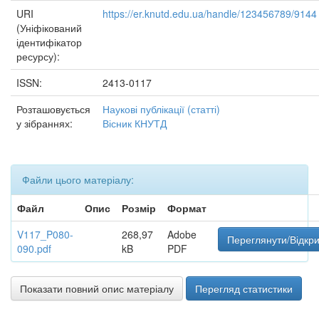
URI
https://er.knutd.edu.ua/handle/123456789/9144
(Уніфікований
ідентифікатор
ресурсу):
ISSN:
2413-0117
Розташовується
Наукові публікації (статті)
у зібраннях:
Вісник КНУТД
Файли цього матеріалу:
Файл
Опис
Розмір
Формат
V117_P080-
268,97
Adobe
Переглянути/Відкр
090.pdf
kB
PDF
Показати повний опис матеріалу
Перегляд статистики