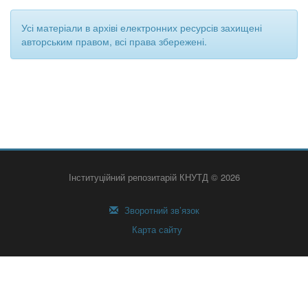
Усі матеріали в архіві електронних ресурсів захищені
авторським правом, всі права збережені.
Інституційний репозитарій КНУТД © 2026
Зворотний зв’язок
Карта сайту