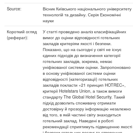
Source:
Вісник Київського національного університету
технологій та дизайну. Серія Економічні
науки
Короткий огляд
У статті проведено аналіз класифікаційних
(реферат):
вимог до оцінки відповідності готельних
закладів критеріям якості і безпеки.
Показано, що на сьогодні у світі не існує
єдиних підходів до визначення категорії
готельних закладів, зокрема, немає
уніфікованої системи оцінки. Запропоновано
в основу уніфікованої системи оцінки
відповідності (категоризації) готельних
закладів покласти «21 принцип HOTREC»,
критерії Hotelstars Union, а також вимоги
стандарту The Global Hotel Security. Такий
підхід дозволить споживачу отримати
достовірну й прозору інформацію незалежно
від того, в якій частині світу знаходиться
готельний заклад. Наведені в роботі
рекомендації сприятимуть підвищенню якості
і безпеки готельних послуг та створенню