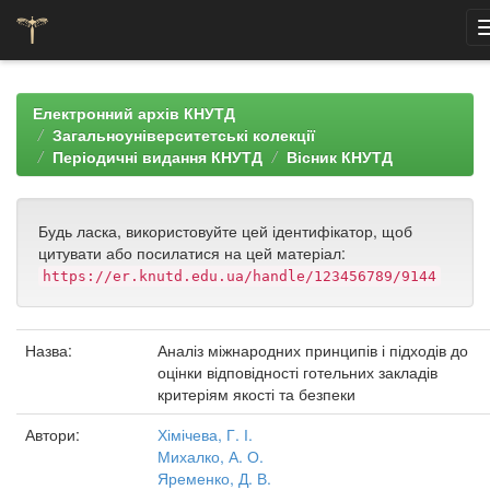
Skip
navigation
Електронний архів КНУТД
Загальноуніверситетські колекції
Періодичні видання КНУТД
Вісник КНУТД
Будь ласка, використовуйте цей ідентифікатор, щоб
цитувати або посилатися на цей матеріал:
https://er.knutd.edu.ua/handle/123456789/9144
Назва:
Аналіз міжнародних принципів і підходів до
оцінки відповідності готельних закладів
критеріям якості та безпеки
Автори:
Хімічева, Г. І.
Михалко, А. О.
Яременко, Д. В.