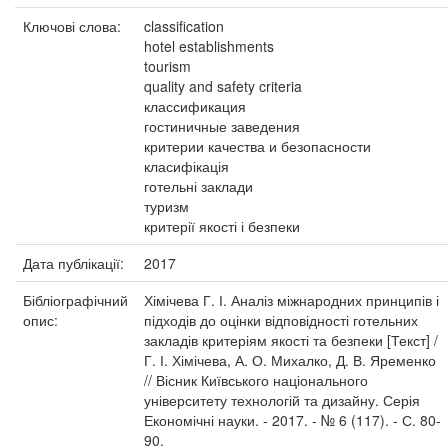
Ключові слова:
classification
hotel establishments
tourism
quality and safety criteria
классификация
гостиничные заведения
критерии качества и безопасности
класифікація
готельні заклади
туризм
критерії якості і безпеки
Дата публікації:
2017
Бібліографічний
Хімічева Г. І. Аналіз міжнародних принципів і
опис:
підходів до оцінки відповідності готельних
закладів критеріям якості та безпеки [Текст] /
Г. І. Хімічева, А. О. Михалко, Д. В. Яременко
// Вісник Київського національного
університету технологій та дизайну. Серія
Економічні науки. - 2017. - № 6 (117). - С. 80-
90.