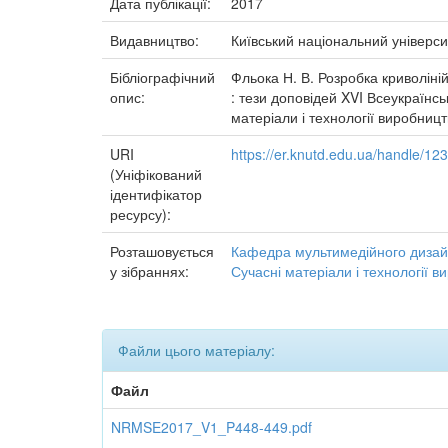
Дата публікації:
2017
Видавництво:
Київський національний універси
Бібліографічний
Фльока Н. В. Розробка криволіній
опис:
: тези доповідей XVI Всеукраїнськ
матеріали і технології виробниц
URI
https://er.knutd.edu.ua/handle/1
(Уніфікований
ідентифікатор
ресурсу):
Розташовується
Кафедра мультимедійного дизай
у зібраннях:
Сучасні матеріали і технології 
Файли цього матеріалу:
Файл
NRMSE2017_V1_P448-449.pdf