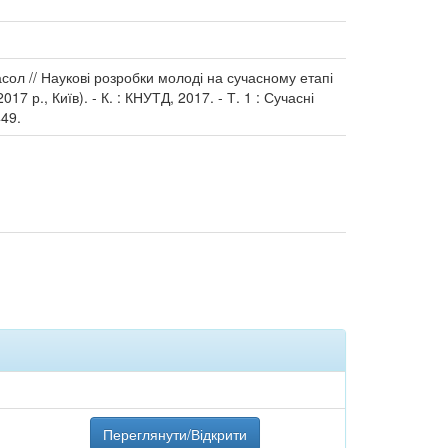
расол // Наукові розробки молоді на сучасному етапі
7 р., Київ). - К. : КНУТД, 2017. - Т. 1 : Сучасні
449.
Переглянути/Відкрити