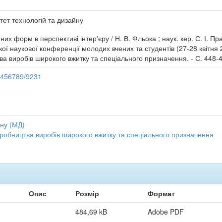
тет технологій та дизайну
них форм в перспективі інтерʼєру / Н. В. Фльока ; наук. кер. С. І. П
ої наукової конференції молодих вчених та студентів (27-28 квітня 201
тва виробів широкого вжитку та спеціального призначення. - С. 448-
23456789/9231
ну (МД)
виробництва виробів широкого вжитку та спеціального призначення
Опис
Розмір
Формат
484,69 kB
Adobe PDF