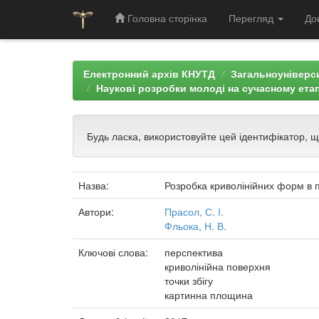
Головна сторінка
Перегляд
До
Skip
navigation
Електронний архів КНУТД
Загальноуніверси
Наукові розробки молоді на сучасному етап
Будь ласка, використовуйте цей ідентифікатор, 
Назва:
Розробка криволінійних форм в п
Автори:
Прасол, С. І.
Фльока, Н. В.
Ключові слова:
перспектива
криволінійна поверхня
точки збігу
картинна площина