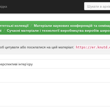
відка
тетські колекції
Матеріали наукових конференцій та семін
і
Сучасні матеріали і технології виробництва виробів широ
щоб цитувати або посилатися на цей матеріал:
https://er.knutd.
ерспективі інтерʼєру