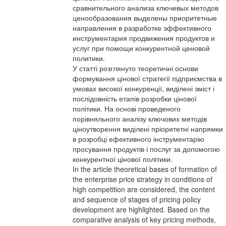
сравнительного анализа ключевых методов
ценообразования выделены приоритетные
направления в разработке эффективного
инструментария продвижения продуктов и
услуг при помощи конкурентной ценовой
политики.
У статті розглянуто теоретичні основи
формування цінової стратегії підприємства в
умовах високої конкуренції, виділені зміст і
послідовність етапів розробки цінової
політики. На основі проведеного
порівняльного аналізу ключових методів
ціноутворення виділені пріоритетні напрямки
в розробці ефективного інструментарію
просування продуктів і послуг за допомогою
конкурентної цінової політики.
In the article theoretical bases of formation of
the enterprise price strategy in conditions of
high competition are considered, the content
and sequence of stages of pricing policy
development are highlighted. Based on the
comparative analysis of key pricing methods,