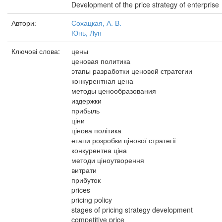
Development of the price strategy of enterprise
Автори:
Сохацкая, А. В.
Юнь, Лун
Ключові слова:
цены
ценовая политика
этапы разработки ценовой стратегии
конкурентная цена
методы ценообразования
издержки
прибыль
ціни
цінова політика
етапи розробки цінової стратегії
конкурентна ціна
методи ціноутворення
витрати
прибуток
prices
pricing policy
stages of pricing strategy development
competitive price