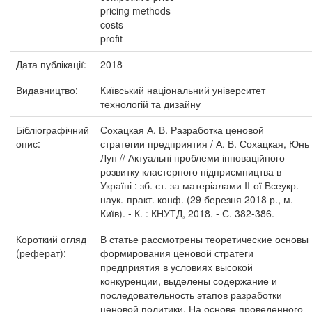
pricing methods
costs
profit
Дата публікації:
2018
Видавництво:
Київський національний університет
технологій та дизайну
Бібліографічний
Сохацкая А. В. Разработка ценовой
опис:
стратегии предприятия / А. В. Сохацкая, Юнь
Лун // Актуальні проблеми інноваційного
розвитку кластерного підприємництва в
Україні : зб. ст. за матеріалами II-ої Всеукр.
наук.-практ. конф. (29 березня 2018 р., м.
Київ). - К. : КНУТД, 2018. - С. 382-386.
Короткий огляд
В статье рассмотрены теоретические основы
(реферат):
формирования ценовой стратеги
предприятия в условиях высокой
конкуренции, выделены содержание и
последовательность этапов разработки
ценовой политики. На основе проведенного