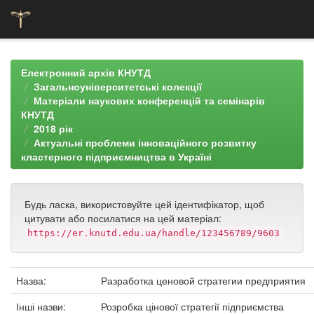
Skip
navigation
Електронний архів КНУТД
Загальноуніверситетські колекції
Матеріали наукових конференцій та семінарів
КНУТД
2018 рік
Актуальні проблеми інноваційного розвитку
кластерного підприємництва в Україні
Будь ласка, використовуйте цей ідентифікатор, щоб
цитувати або посилатися на цей матеріал:
https://er.knutd.edu.ua/handle/123456789/9603
Назва:
Разработка ценовой стратегии предприятия
Інші назви:
Розробка цінової стратегії підприємства