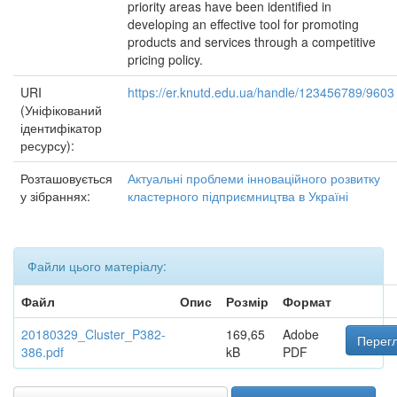
priority areas have been identified in
developing an effective tool for promoting
products and services through a competitive
pricing policy.
URI
https://er.knutd.edu.ua/handle/123456789/9603
(Уніфікований
ідентифікатор
ресурсу):
Розташовується
Актуальні проблеми інноваційного розвитку
у зібраннях:
кластерного підприємництва в Україні
Файли цього матеріалу:
Файл
Опис
Розмір
Формат
20180329_Cluster_P382-
169,65
Adobe
Перегл
386.pdf
kB
PDF