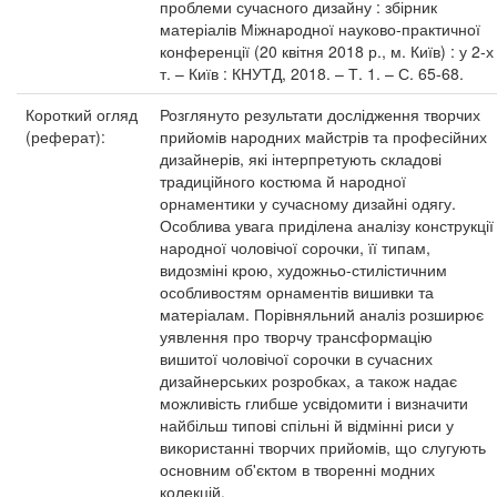
проблеми сучасного дизайну : збірник
матеріалів Міжнародної науково-практичної
конференції (20 квітня 2018 р., м. Київ) : у 2-х
т. – Київ : КНУТД, 2018. – Т. 1. – С. 65-68.
Короткий огляд
Розглянуто результати дослідження творчих
(реферат):
прийомів народних майстрів та професійних
дизайнерів, які інтерпретують складові
традиційного костюма й народної
орнаментики у сучасному дизайні одягу.
Особлива увага приділена аналізу конструкції
народної чоловічої сорочки, її типам,
видозміні крою, художньо-стилістичним
особливостям орнаментів вишивки та
матеріалам. Порівняльний аналіз розширює
уявлення про творчу трансформацію
вишитої чоловічої сорочки в сучасних
дизайнерських розробках, а також надає
можливість глибше усвідомити і визначити
найбільш типові спільні й відмінні риси у
використанні творчих прийомів, що слугують
основним об'єктом в творенні модних
колекцій.