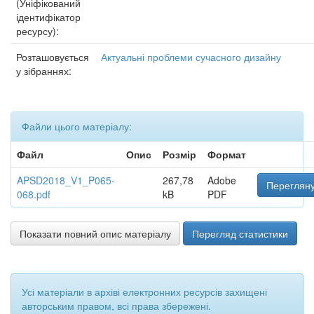
(Уніфікований
ідентифікатор
ресурсу):
Розташовується
Актуальні проблеми сучасного дизайну
у зібраннях:
Файли цього матеріалу:
Файл
Опис
Розмір
Формат
APSD2018_V1_P065-
267,78
Adobe
Перегляну
068.pdf
kB
PDF
Показати повний опис матеріалу
Перегляд статистики
Усі матеріали в архіві електронних ресурсів захищені
авторським правом, всі права збережені.