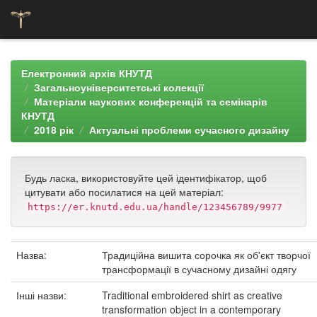
Skip
navigation
Електронний архів КНУТД
Загальноуніверситетські колекції
Матеріали наукових конференцій та семінарів
КНУТД
2018 рік
Актуальні проблеми сучасного дизайну
Будь ласка, використовуйте цей ідентифікатор, щоб
цитувати або посилатися на цей матеріал:
https://er.knutd.edu.ua/handle/123456789/9977
Назва:
Традиційна вишита сорочка як об'єкт творчої
трансформації в сучасному дизайні одягу
Інші назви:
Traditional embroidered shirt as creative
transformation object in a contemporary