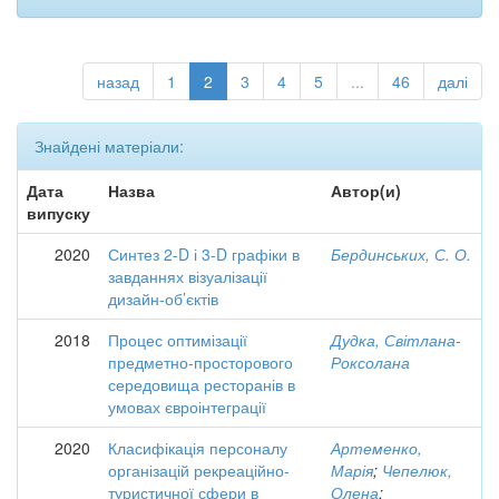
назад
1
2
3
4
5
...
46
далі
Знайдені матеріали:
Дата
Назва
Автор(и)
випуску
2020
Синтез 2-D і 3-D графіки в
Бердинських, С. О.
завданнях візуалізації
дизайн-об’єктів
2018
Процес оптимізації
Дудка, Світлана-
предметно-просторового
Роксолана
середовища ресторанів в
умовах євроінтеграції
2020
Класифікація персоналу
Артеменко,
організацій рекреаційно-
Марія
;
Чепелюк,
туристичної сфери в
Олена
;