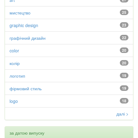
art
мистецтво
25
graphic design
23
графічний дизайн
22
color
20
колір
20
логотип
19
фірмовий стиль
19
logo
18
далі >
за датою випуску