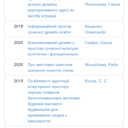
аспекті дизайну
Полєтаєва, Ганна
корпоративного одягу як
засобу атракції
2018
Інформаційний простір
Кащенко,
сучасної дизайн-освіти
Олександр
2020
Комунікативний дизайн у
Гладун, Ольга
просторі сучасної культури:
естетичне і функціональне
2020
Про змістовно-смислові
Михайлова, Рада
значення поняття стилю
2018
Особливості адаптації
Кисіль, С. С.
інтер'єрного простору
перших поверхів
багатоповерхових житлових
будинків масового
будівництва для
проживання людей з
інвалідністю