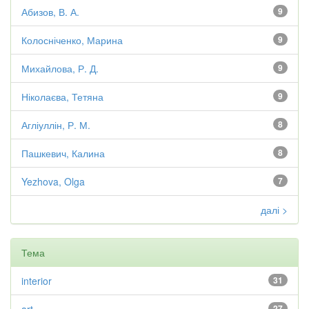
Абизов, В. А.
9
Колосніченко, Марина
9
Михайлова, Р. Д.
9
Ніколаєва, Тетяна
9
Агліуллін, Р. М.
8
Пашкевич, Калина
8
Yezhova, Olga
7
далі >
Тема
interior
31
27