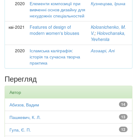
2020
Елементи композиції при
Кузнецова, Ірина
вивченні основ дизайну для
нехудожніх спеціальностей
кві-2021
Features of design of
Kolosnichenko, M.
modern women's blouses
V.
;
Holovchanska,
Yevheniia
2020
Ісламська каліграфія:
Аззаарі, Алі
історія та сучасна творча
практика
Перегляд
Автор
Абизов, Вадим
14
Пашкевич, К. Л.
13
Гула, Є. П.
12