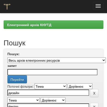
Skip
navigation
Електронний архів КНУТД
Пошук
Пошук:
запит
Поточні фільтри: