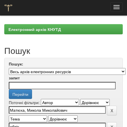
Skip
navigation
Електронний архів КНУТД
Пошук
Пошук:
запит
Поточні фільтри: