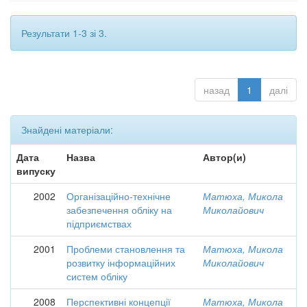
Результати 1-3 зі 3.
назад
1
далі
Знайдені матеріали:
Дата
Назва
Автор(и)
випуску
2002
Організаційно-технічне
Матюха, Микола
забезпечення обліку на
Миколайович
підприємствах
2001
Проблеми становлення та
Матюха, Микола
розвитку інформаційних
Миколайович
систем обліку
2008
Перспективні концепції
Матюха, Микола