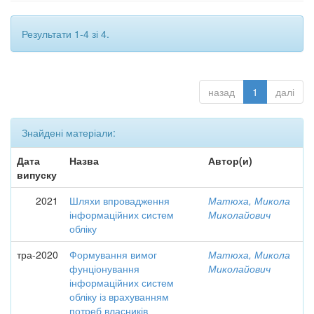
Результати 1-4 зі 4.
назад
1
далі
Знайдені матеріали:
Дата
Назва
Автор(и)
випуску
2021
Шляхи впровадження
Матюха, Микола
інформаційних систем
Миколайович
обліку
тра-2020
Формування вимог
Матюха, Микола
фунціонування
Миколайович
інформаційних систем
обліку із врахуванням
потреб власників