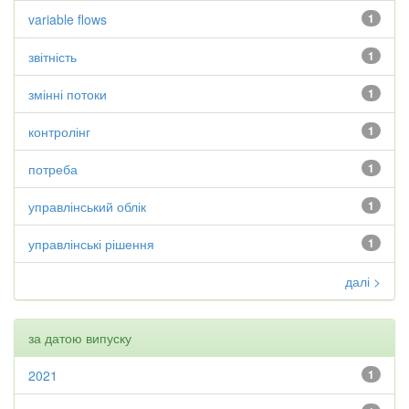
variable flows
1
звітність
1
змінні потоки
1
контролінг
1
потреба
1
управлінський облік
1
управлінські рішення
1
далі >
за датою випуску
2021
1