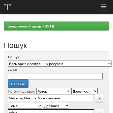
Skip
navigation
Електронний архів КНУТД
Пошук
Пошук:
запит
Поточні фільтри: