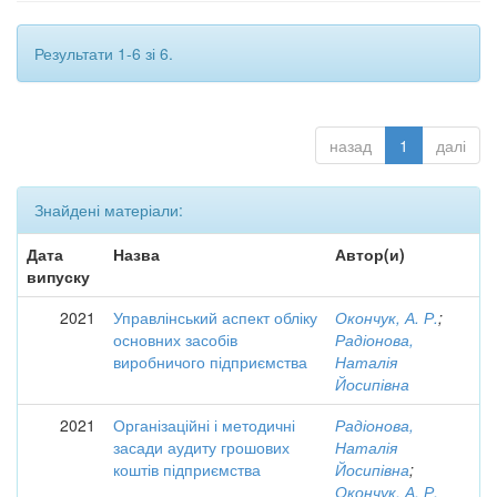
Результати 1-6 зі 6.
назад
1
далі
Знайдені матеріали:
Дата
Назва
Автор(и)
випуску
2021
Управлінський аспект обліку
Окончук, А. Р.
;
основних засобів
Радіонова,
виробничого підприємства
Наталія
Йосипівна
2021
Організаційні і методичні
Радіонова,
засади аудиту грошових
Наталія
коштів підприємства
Йосипівна
;
Окончук, А. Р.