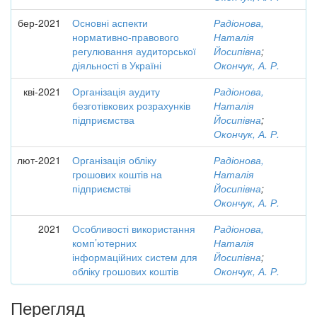
бер-2021
Основні аспекти
Радіонова,
нормативно-правового
Наталія
регулювання аудиторської
Йосипівна
;
діяльності в Україні
Окончук, А. Р.
кві-2021
Організація аудиту
Радіонова,
безготівкових розрахунків
Наталія
підприємства
Йосипівна
;
Окончук, А. Р.
лют-2021
Організація обліку
Радіонова,
грошових коштів на
Наталія
підприємстві
Йосипівна
;
Окончук, А. Р.
2021
Особливості використання
Радіонова,
комп’ютерних
Наталія
інформаційних систем для
Йосипівна
;
обліку грошових коштів
Окончук, А. Р.
Перегляд