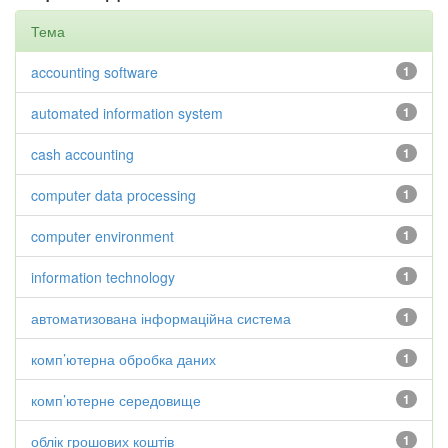
Тема
accounting software
1
automated information system
1
cash accounting
1
computer data processing
1
computer environment
1
information technology
1
автоматизована інформаційна система
1
комп’ютерна обробка даних
1
комп’ютерне середовище
1
облік грошових коштів
1