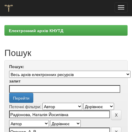
Skip
navigation
Електронний архів КНУТД
Пошук
Пошук:
запит
Поточні фільтри: