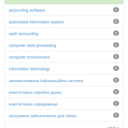
accounting software
1
automated information system
1
cash accounting
1
computer data processing
1
computer environment
1
information technology
1
автоматизована інформаційна система
1
комп’ютерна обробка даних
1
комп’ютерне середовище
1
програмне забезпечення для обліку
1
далі >