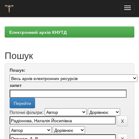
Skip
navigation
Електронний архів КНУТД
Пошук
Пошук:
запит
Поточні фільтри: