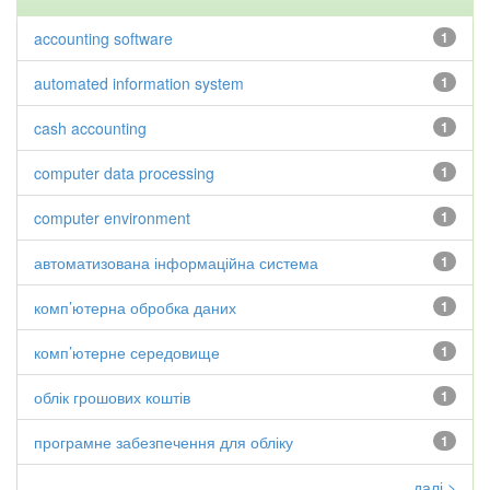
accounting software
1
automated information system
1
cash accounting
1
computer data processing
1
computer environment
1
автоматизована інформаційна система
1
комп’ютерна обробка даних
1
комп’ютерне середовище
1
облік грошових коштів
1
програмне забезпечення для обліку
1
далі >