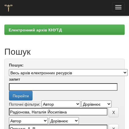
Skip
navigation
Електронний архів КНУТД
Пошук
Пошук:
запит
Поточні фільтри: