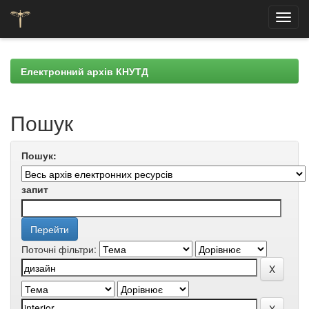
Skip
navigation
Електронний архів КНУТД
Пошук
Пошук:
запит
Поточні фільтри: