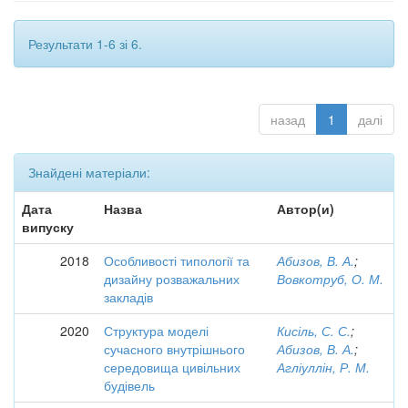
Результати 1-6 зі 6.
назад
1
далі
Знайдені матеріали:
Дата
Назва
Автор(и)
випуску
2018
Особливості типології та
Абизов, В. А.
;
дизайну розважальних
Вовкотруб, О. М.
закладів
2020
Структура моделі
Кисіль, С. С.
;
сучасного внутрішнього
Абизов, В. А.
;
середовища цивільних
Агліуллін, Р. М.
будівель