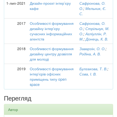
1-лип-2021
Дизайн-проєкт інтер’єру
Сафронова, О.
кафе
О.
;
Мельник, Є.
С.
2017
Особливості формування
Сафронова, О.
дизайну інтер'єру
О.
;
Стрільчук, М.
сучасних інформаційних
О.
;
Агліуллін, Р.
агентств
М.
;
Донець, К. В.
2018
Особливості формування
Заварзін, О. О.
;
дизайну центру дозвілля
Родіна, А. В.
для молоді
2019
Особливості формування
Булгакова, Т. В.
;
інтер'єрів офісних
Сова, І. В.
приміщень типу open
space
Перегляд
Автор