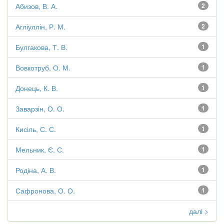
Абизов, В. А.
2
Агліуллін, Р. М.
2
Булгакова, Т. В.
1
Вовкотруб, О. М.
1
Донець, К. В.
1
Заварзін, О. О.
1
Кисіль, С. С.
1
Мельник, Є. С.
1
Родіна, А. В.
1
Сафронова, О. О.
1
далі >