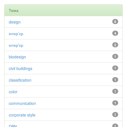
Тема
design
6
інтер’єр
4
інтер'єр
2
biodesign
1
civil buildings
1
classification
1
color
1
communication
1
corporate style
1
DBN
1