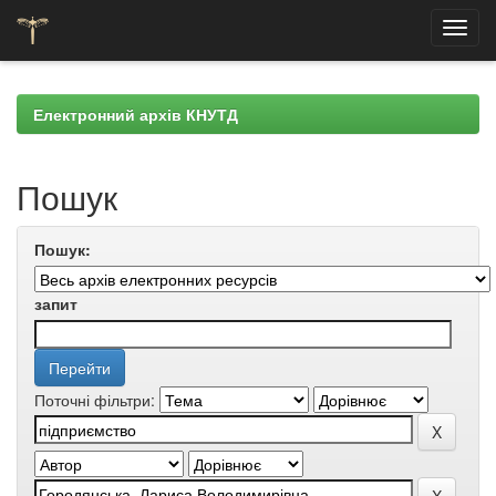
Skip
navigation
Електронний архів КНУТД
Пошук
Пошук:
запит
Поточні фільтри: