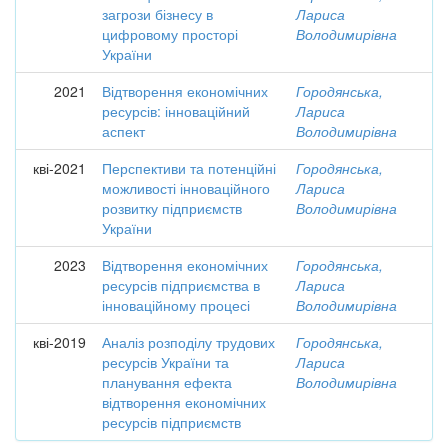
загрози бізнесу в
Лариса
цифровому просторі
Володимирівна
України
2021
Відтворення економічних
Городянська,
ресурсів: інноваційний
Лариса
аспект
Володимирівна
кві-2021
Перспективи та потенційні
Городянська,
можливості інноваційного
Лариса
розвитку підприємств
Володимирівна
України
2023
Відтворення економічних
Городянська,
ресурсів підприємства в
Лариса
інноваційному процесі
Володимирівна
кві-2019
Аналіз розподілу трудових
Городянська,
ресурсів України та
Лариса
планування ефекта
Володимирівна
відтворення економічних
ресурсів підприємств