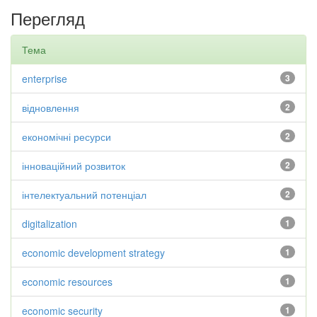
Перегляд
Тема
enterprise
3
відновлення
2
економічні ресурси
2
інноваційний розвиток
2
інтелектуальний потенціал
2
digitalization
1
economic development strategy
1
economic resources
1
economic security
1