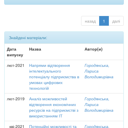
назад
1
далі
Знайдені матеріали:
Дата
Назва
Автор(и)
випуску
лют-2021
Напрями відтворення
Городянська,
інтелектуального
Лариса
потенціалу підприємства в
Володимирівна
умовах цифрових
технологій
лют-2019
Аналіз можливостей
Городянська,
відтворення економічних
Лариса
ресурсів на підприємстві з
Володимирівна
використанням ІТ
кві-2021
Потенційні можливості та
Городянська,