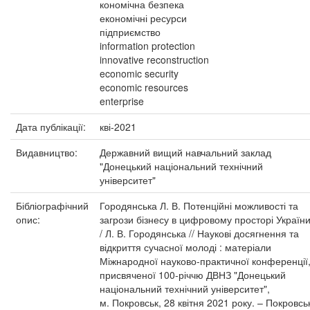
кономічна безпека
економічні ресурси
підприємство
information protection
innovative reconstruction
economic security
economic resources
enterprise
Дата публікації:
кві-2021
Видавництво:
Державний вищий навчальний заклад
"Донецький національний технічний
університет"
Бібліографічний
Городянська Л. В. Потенційні можливості та
опис:
загрози бізнесу в цифровому просторі Україн
/ Л. В. Городянська // Наукові досягнення та
відкриття сучасної молоді : матеріали
Міжнародної науково-практичної конференції
присвяченої 100-річчю ДВНЗ "Донецький
національний технічний університет",
м. Покровськ, 28 квітня 2021 року. – Покровсь