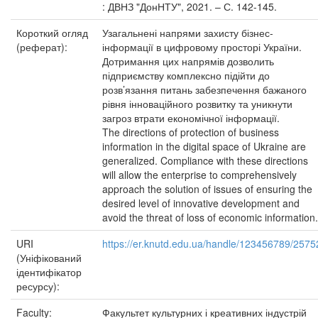
: ДВНЗ "ДонНТУ", 2021. – С. 142-145.
Короткий огляд
Узагальнені напрями захисту бізнес-
(реферат):
інформації в цифровому просторі України.
Дотримання цих напрямів дозволить
підприємству комплексно підійти до
розв’язання питань забезпечення бажаного
рівня інноваційного розвитку та уникнути
загроз втрати економічної інформації.
The directions of protection of business
information in the digital space of Ukraine are
generalized. Compliance with these directions
will allow the enterprise to comprehensively
approach the solution of issues of ensuring the
desired level of innovative development and
avoid the threat of loss of economic information.
URI
https://er.knutd.edu.ua/handle/123456789/2575
(Уніфікований
ідентифікатор
ресурсу):
Faculty:
Факультет культурних і креативних індустрій