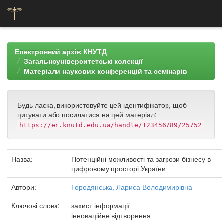
Skip
navigation
Електронний архів КНУТД
Загальноуніверситетські колекції
Матеріали наукових конференцій та семінарів
Будь ласка, використовуйте цей ідентифікатор, щоб
цитувати або посилатися на цей матеріал:
https://er.knutd.edu.ua/handle/123456789/25752
Назва:
Потенційні можливості та загрози бізнесу в
цифровому просторі України
Автори:
Городянська, Лариса Володимирівна
Ключові слова:
захист інформації
інноваційне відтворення