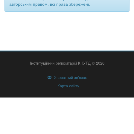
авторським правом, всі права збережені.
Інституційний репозитарій КНУТД © 2026
Зворотний зв’язок
Карта сайту