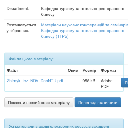
Department:
Кафедра туризму та готельно-ресторанного
бізнесу
Розташовується
Матеріали наукових конференцій та семінарі
у зібраннях:
Кафедра туризму та готельно-ресторанного
бізнесу (ТГРБ)
Файли цього матеріалу:
Файл
Опис
Розмір
Формат
Zbirnyk_tez_NDV_DonNTU.pdf
958 kB
Adobe
П
PDF
Показати повний опис матеріалу
Перегляд статистики
Усі матеріали в архіві електронних ресурсів захищені