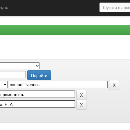
відка