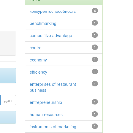
конкурентоспособность
4
benchmarking
1
competitive advantage
1
control
1
economy
1
efficiency
1
enterprises of restaurant
1
business
далі
entrepreneurship
1
human resources
1
instruments of marketing
1