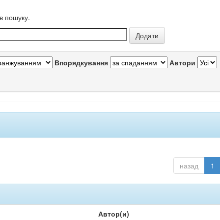
в пошуку.
Впорядкування
Автори
назад
1
Автор(и)