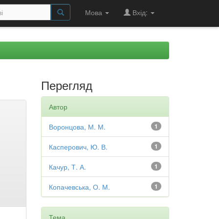
Мова
Вхід:
Перегляд
Автор
Воронцова, М. М.
1
Касперович, Ю. В.
1
Качур, Т. А.
1
Копачевська, О. М.
1
Тема