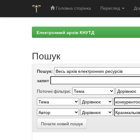
Головна сторінка
Перегляд
До
Skip
navigation
Електронний архів КНУТД
Пошук
Пошук:
запит
Поточні фільтри:
Почати новий пошук