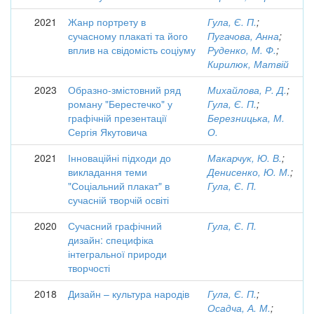
2021
Жанр портрету в
Гула, Є. П.
;
сучасному плакаті та його
Пугачова, Анна
;
вплив на свідомість соціуму
Руденко, М. Ф.
;
Кирилюк, Матвій
2023
Образно-змістовний ряд
Михайлова, Р. Д.
;
роману "Берестечко" у
Гула, Є. П.
;
графічній презентації
Березницька, М.
Сергія Якутовича
О.
2021
Інноваційні підходи до
Макарчук, Ю. В.
;
викладання теми
Денисенко, Ю. М.
;
"Соціальний плакат" в
Гула, Є. П.
сучасній творчій освіті
2020
Сучасний графічний
Гула, Є. П.
дизайн: специфіка
інтегральної природи
творчості
2018
Дизайн – культура народів
Гула, Є. П.
;
Осадча, А. М.
;