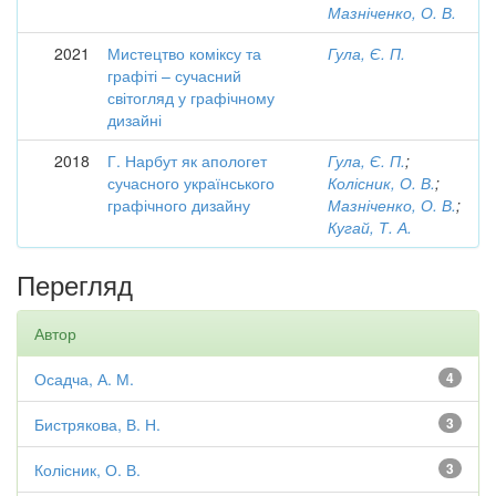
Мазніченко, О. В.
2021
Мистецтво коміксу та
Гула, Є. П.
графіті – сучасний
світогляд у графічному
дизайні
2018
Г. Нарбут як апологет
Гула, Є. П.
;
сучасного українського
Колісник, О. В.
;
графічного дизайну
Мазніченко, О. В.
;
Кугай, Т. А.
Перегляд
Автор
Осадча, А. М.
4
Бистрякова, В. Н.
3
Колісник, О. В.
3