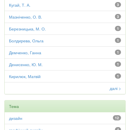
Кугай, Т. А.
3
Мазніченко, О. В.
3
Березницька, М. О.
1
Болдирева, Ольга
1
Демченко, Ганна
1
Денисенко, Ю. М.
1
Кирилюк, Матвій
1
далі >
Тема
дизайн
12
4