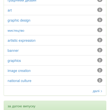
графічний дизайн
art
3
graphic design
3
мистецтво
3
artistic expression
2
banner
2
graphics
2
image creation
2
national culture
2
далі >
за датою випуску