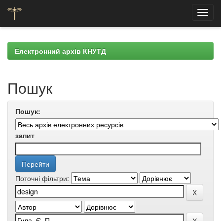
Skip
navigation
Електронний архів КНУТД
Пошук
Пошук:
запит
Поточні фільтри: