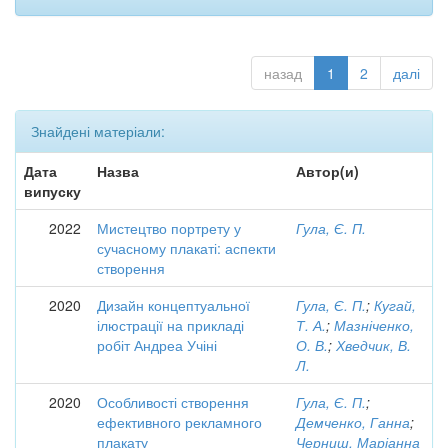
назад
1
2
далі
Знайдені матеріали:
Дата
Назва
Автор(и)
випуску
2022
Мистецтво портрету у
Гула, Є. П.
сучасному плакаті: аспекти
створення
2020
Дизайн концептуальної
Гула, Є. П.
;
Кугай,
ілюстрації на прикладі
Т. А.
;
Мазніченко,
робіт Андреа Учіні
О. В.
;
Хведчик, В.
Л.
2020
Особливості створення
Гула, Є. П.
;
ефективного рекламного
Демченко, Ганна
;
плакату
Черниш, Маріанна