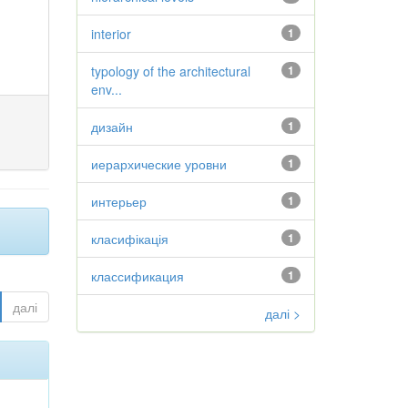
interior
1
typology of the architectural
1
env...
дизайн
1
иерархические уровни
1
интерьер
1
класифікація
1
классификация
1
далі
далі >