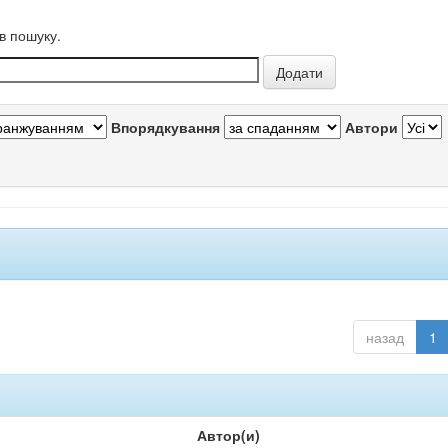
в пошуку.
Впорядкування
Автори
назад
1
Автор(и)