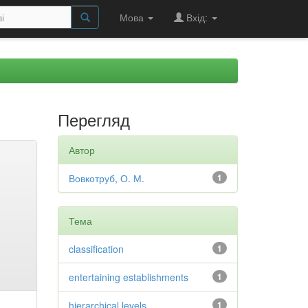
Мова
Вхід:
Перегляд
Автор
Вовкотруб, О. М.
1
Тема
classification
1
entertaining establishments
1
hierarchical levels
1