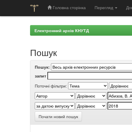
Головна сторінка
Перегляд
До
Skip
navigation
Електронний архів КНУТД
Пошук
Пошук:
запит
Поточні фільтри:
Почати новий пошук