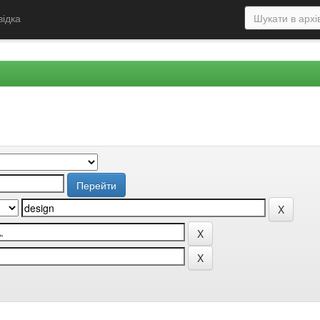
відка