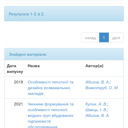
Результати 1-2 зі 2.
назад
1
далі
Знайдені матеріали:
Дата
Назва
Автор(и)
випуску
2018
Особливості типології та
Абизов, В. А.
;
дизайну розважальних
Вовкотруб, О. М.
закладів
2021
Чинники формування та
Кулик, А. В.
;
особливості типології
Швець, І. В.
;
вхідних груп вбудованих
Абизов, В. А.
підприємств
обслуговування