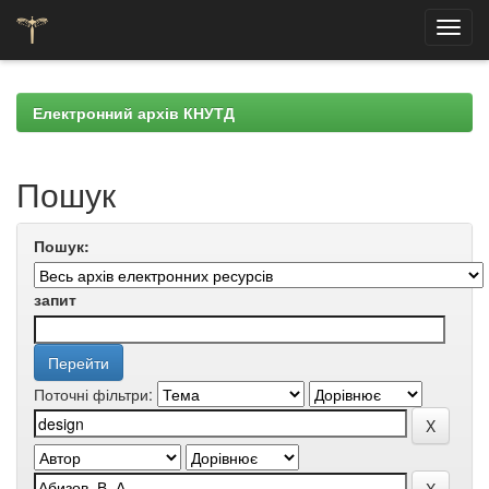
Skip
navigation
Електронний архів КНУТД
Пошук
Пошук:
запит
Поточні фільтри: