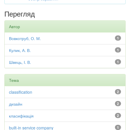
Перегляд
Автор
Вовкотруб, О. М.
1
Кулик, А. В.
1
Швець, І. В.
1
Тема
classification
2
дизайн
2
класифікація
2
built-in service company
1