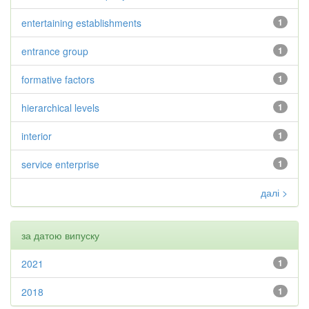
entertaining establishments
1
entrance group
1
formative factors
1
hierarchical levels
1
interior
1
service enterprise
1
далі >
за датою випуску
2021
1
2018
1