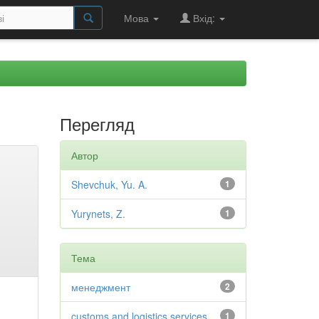
Мова
Вхід:
Перегляд
Автор
Shevchuk, Yu. A.
1
Yurynets, Z.
1
Тема
менеджмент
2
customs and logistics services
1