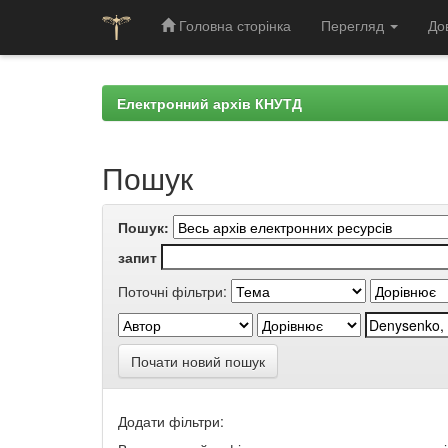
Головна сторінка
Перегляд
До
Skip
navigation
Електронний архів КНУТД
Пошук
Пошук:
запит
Поточні фільтри:
Почати новий пошук
Додати фільтри: