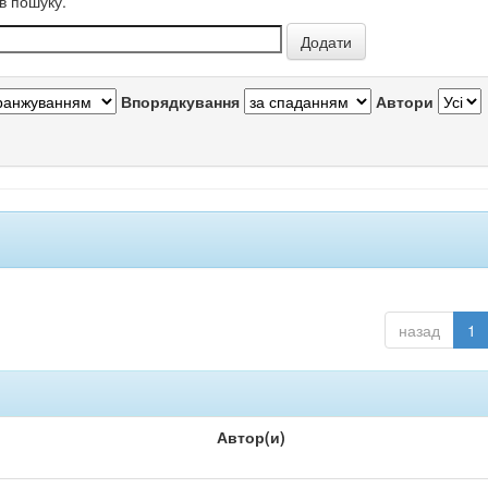
в пошуку.
Впорядкування
Автори
назад
1
Автор(и)