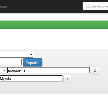
відка