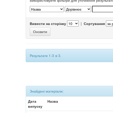
Використовуйте фільтри для уточнення результаті
Вивести на сторінку
|
Сортування
Результати 1-3 зі 3.
Знайдені матеріали:
Дата
Назва
випуску