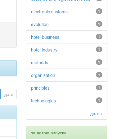
electronic customs
1
evolution
1
hotel business
1
hotel industry
1
methods
1
organization
1
principles
1
далі
technologies
1
далі >
за датою випуску