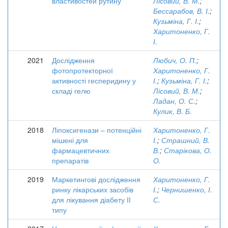
властивостей рутину
Лісовий, В. М.
;
Бессарабов, В. І.
;
Кузьміна, Г. І.
;
Харитоненко, Г.
І.
2021
Дослідження
Любич, О. П.
;
фотопротекторної
Харитоненко, Г.
активності гесперидину у
І.
;
Кузьміна, Г. І.
;
складі гелю
Лісовий, В. М.
;
Ладан, О. С.
;
Кулик, В. Б.
2018
Ліпоксигенази – потенційні
Харитоненко, Г.
мішені для
І.
;
Страшний, В.
фармацевтичних
В.
;
Старікова, О.
препаратів
О.
2019
Маркетингові дослідження
Харитоненко, Г.
ринку лікарських засобів
І.
;
Чернишенко, І.
для лікування діабету ІІ
С.
типу