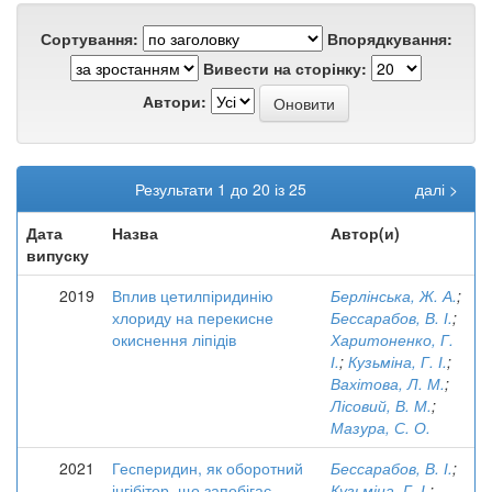
Сортування:
Впорядкування:
Вивести на сторінку:
Автори:
Результати 1 до 20 із 25
далі >
Дата
Назва
Автор(и)
випуску
2019
Вплив цетилпіридинію
Берлінська, Ж. А.
;
хлориду на перекисне
Бессарабов, В. І.
;
окиснення ліпідів
Харитоненко, Г.
І.
;
Кузьміна, Г. І.
;
Вахітова, Л. М.
;
Лісовий, В. М.
;
Мазура, С. О.
2021
Гесперидин, як оборотний
Бессарабов, В. І.
;
інгібітор, що запобігає
Кузьміна, Г. І.
;