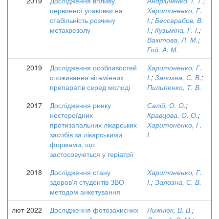
2019
Дослідження впливу
Андрійченко, І. Т.
;
первинної упаковки на
Харитоненко, Г.
стабільність розчину
І.
;
Бессарабов, В.
метакрезолу
І.
;
Кузьміна, Г. І.
;
Вахітова, Л. М.
;
Гой, А. М.
2019
Дослідження особливостей
Харитоненко, Г.
споживання вітамінних
І.
;
Залозна, С. В.
;
препаратів серед молоді
Пилипенко, Т. В.
2017
Дослідження ринку
Салій, О. О.
;
нестероїдних
Кравцова, О. О.
;
протизапальних лікарських
Харитоненко, Г.
засобів за лікарськими
І.
формами, що
застосовуються у геріатрії
2018
Дослідження стану
Харитоненко, Г.
здоров'я студентів ЗВО
І.
;
Залозна, С. В.
методом анкетування
лют-2022
Дослідження фотозахисних
Лижнюк, В. В.
;