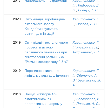
2017
Нанотехнології в фармації
Харитоненко, Г.
І.
;
Нікіфорова, Д.
О.
;
Бойчук, Т. С.
2020
Оптимізація виробництва
Харитоненко, Г.
лікарського засобу
І.
;
Прасол, А. В.
Хондроїтин сульфат,
розчин для ін'єкцій
2019
Оптимізація технологічного
Харитоненко, Г.
процесу зі зміною
І.
;
Кузьміна, Г. І.
;
первинного пакування при
Андрійченко, І. Т.
виготовленні розчинника
"Розчин метакрезолу 0,3 %"
2019
Перекисне окислення
Харитоненко, Г.
ліпідів: методи дослідження
І.
;
Оболоник, А.
В.
;
Берлінська, Ж.
А.
2018
Пошук інгібіторів 15-
Харитоненко, Г.
ліпоксигенази як
І.
;
Бессарабов, В.
прогресивний напрям у
І.
;
Янченко, А. С.
;