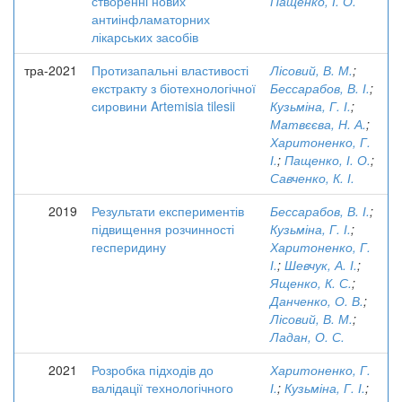
створенні нових
Пащенко, І. О.
антиінфламаторних
лікарських засобів
тра-2021
Протизапальні властивості
Лісовий, В. М.
;
екстракту з біотехнологічної
Бессарабов, В. І.
;
сировини Artemisia tilesii
Кузьміна, Г. І.
;
Матвєєва, Н. А.
;
Харитоненко, Г.
І.
;
Пащенко, І. О.
;
Савченко, К. І.
2019
Результати експериментів
Бессарабов, В. І.
;
підвищення розчинності
Кузьміна, Г. І.
;
гесперидину
Харитоненко, Г.
І.
;
Шевчук, А. І.
;
Ященко, К. С.
;
Данченко, О. В.
;
Лісовий, В. М.
;
Ладан, О. С.
2021
Розробка підходів до
Харитоненко, Г.
валідації технологічного
І.
;
Кузьміна, Г. І.
;