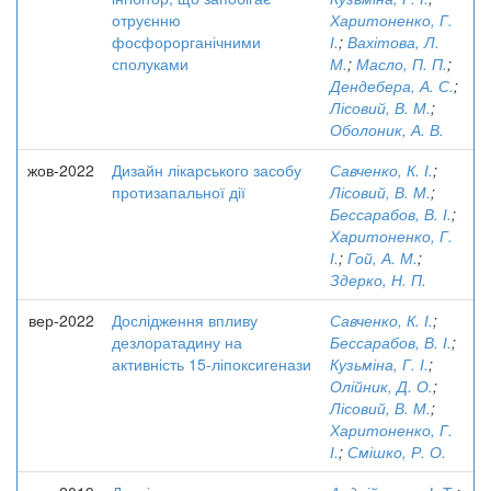
отруєнню
Харитоненко, Г.
фосфорорганічними
І.
;
Вахітова, Л.
сполуками
М.
;
Масло, П. П.
;
Дендебера, А. С.
;
Лісовий, В. М.
;
Оболоник, А. В.
жов-2022
Дизайн лікарського засобу
Савченко, К. І.
;
протизапальної дії
Лісовий, В. М.
;
Бессарабов, В. І.
;
Харитоненко, Г.
І.
;
Гой, А. М.
;
Здерко, Н. П.
вер-2022
Дослідження впливу
Савченко, К. І.
;
дезлоратадину на
Бессарабов, В. І.
;
активність 15-ліпоксигенази
Кузьміна, Г. І.
;
Олійник, Д. О.
;
Лісовий, В. М.
;
Харитоненко, Г.
І.
;
Смішко, Р. О.