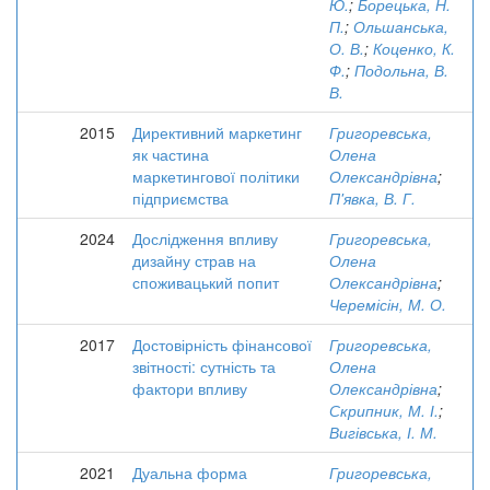
Ю.
;
Борецька, Н.
П.
;
Ольшанська,
О. В.
;
Коценко, К.
Ф.
;
Подольна, В.
В.
2015
Директивний маркетинг
Григоревська,
як частина
Олена
маркетингової політики
Олександрівна
;
підприємства
П'явка, В. Г.
2024
Дослідження впливу
Григоревська,
дизайну страв на
Олена
споживацький попит
Олександрівна
;
Черемісін, М. О.
2017
Достовірність фінансової
Григоревська,
звітності: сутність та
Олена
фактори впливу
Олександрівна
;
Скрипник, М. І.
;
Вигівська, І. М.
2021
Дуальна форма
Григоревська,