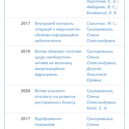
Хаустова, Є. Б.
;
Амбарчян, В. С.
;
Безверхий, К. В.
2017
Внутрішній контроль
Скрипник, М. І.
;
операцій з нерухомістю:
Григоревська,
обліково-інформаційне
Олена
забезпечення
Олександрівна
2016
Вплив облікової політики
Григоревська,
щодо необоротних
Олена
активів на величину
Олександрівна
;
амортизаційних
Джугля,
відрахувань
Анастасія
Юріївна
2024
Вплив штучного
Григоревська,
інтелекту на розвиток
Олена
ресторанного бізнесу
Олександрівна
;
Козій, Є. А.
2017
Відображення
Григоревська,
показників
Олена