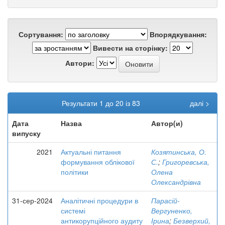
Сортування:
Впорядкування:
Вивести на сторінку:
Автори:
Результати 1 до 20 із 83
далі >
Дата
Назва
Автор(и)
випуску
2021
Актуальні питання
Козятинська, О.
формування облікової
С.
;
Григоревська,
політики
Олена
Олександрівна
31-сер-2024
Аналітичні процедури в
Парасій-
системі
Вергуненко,
антикорупційного аудиту
Ірина
;
Безверхий,