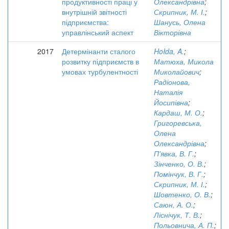
продуктивності праці у
Олександрівна
;
внутрішній звітності
Скрипник, М. І.
;
підприємства:
Шанусь, Олена
управлінський аспект
Вікторівна
2017
Детермінанти сталого
Hołda, A.
;
розвитку підприємств в
Матюха, Микола
умовах турбулентності
Миколайович
;
Радіонова,
Наталія
Йосипівна
;
Кардаш, М. О.
;
Григоревська,
Олена
Олександрівна
;
П'явка, В. Г.
;
Зінченко, О. В.
;
Помінчук, В. Г.
;
Скрипник, М. І.
;
Шовтенко, О. В.
;
Саюн, А. О.
;
Ліснічук, Т. В.
;
Польовнича, А. П.
;