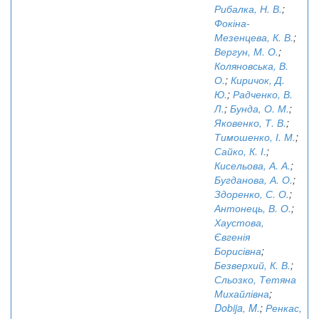
Рибалка, Н. В.
;
Фокіна-
Мезенцева, К. В.
;
Вергун, М. О.
;
Коляновська, В.
О.
;
Киричок, Д.
Ю.
;
Радченко, В.
Л.
;
Бунда, О. М.
;
Яковенко, Т. В.
;
Тимошенко, І. М.
;
Сайко, К. І.
;
Кисельова, А. А.
;
Бугданова, А. О.
;
Здоренко, С. О.
;
Антонець, В. О.
;
Хаустова,
Євгенія
Борисівна
;
Безверхий, К. В.
;
Сльозко, Тетяна
Михайлівна
;
Dobija, M.
;
Ренкас,