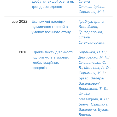
здобуття вищої освіти як
Олена
тренд сьогодення
Олександрівна
;
Скрипник, М. І.
вер-2022
Економічні наслідки
Грабчук, Ірина
відмивання грошей в
Леонідівна
;
умовах воєнного стану
Григоревська,
Олена
Олександрівна
2016
Ефективність діяльності
Борецька, Н. П.
;
підприємств в умовах
Денисенко, М. П.
;
глобалізаційних
Ольшанська, О.
процесів
В.
;
Мельник, А. О.
;
Скрипник, М. І.
;
Бугас, Валерій
Васильович
;
Воронкова, Т. Є.
;
Фокіна-
Мезенцева, К. В.
;
Бреус, Світлана
Василівна
;
Бугас,
Василь