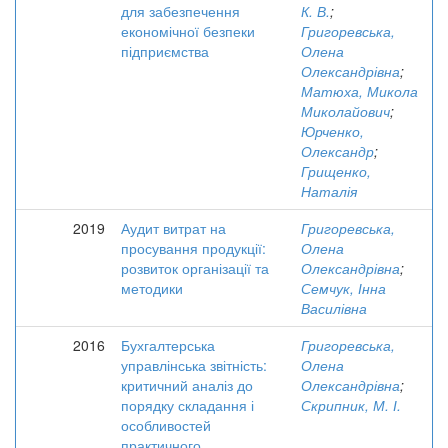
для забезпечення
К. В.
;
економічної безпеки
Григоревська,
підприємства
Олена
Олександрівна
;
Матюха, Микола
Миколайович
;
Юрченко,
Олександр
;
Грищенко,
Наталія
2019
Аудит витрат на
Григоревська,
просування продукції:
Олена
розвиток організації та
Олександрівна
;
методики
Семчук, Інна
Василівна
2016
Бухгалтерська
Григоревська,
управлінська звітність:
Олена
критичний аналіз до
Олександрівна
;
порядку складання і
Скрипник, М. І.
особливостей
практичного