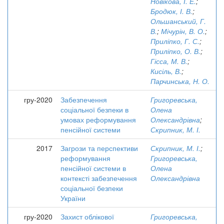
Новікова, І. Е.
;
Бродюк, І. В.
;
Ольшанський, Г.
В.
;
Мічурін, В. О.
;
Приліпко, Г. С.
;
Приліпко, О. В.
;
Гісса, М. В.
;
Кисіль, В.
;
Парчинська, Н. О.
гру-2020
Забезпечення
Григоревська,
соціальної безпеки в
Олена
умовах реформування
Олександрівна
;
пенсійної системи
Скрипник, М. І.
2017
Загрози та перспективи
Скрипник, М. І.
;
реформування
Григоревська,
пенсійної системи в
Олена
контексті забезпечення
Олександрівна
соціальної безпеки
України
гру-2020
Захист облікової
Григоревська,