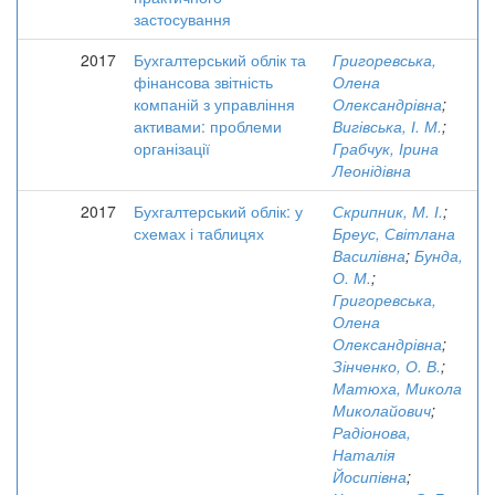
застосування
2017
Бухгалтерський облік та
Григоревська,
фінансова звітність
Олена
компаній з управління
Олександрівна
;
активами: проблеми
Вигівська, І. М.
;
організації
Грабчук, Ірина
Леонідівна
2017
Бухгалтерський облік: у
Скрипник, М. І.
;
схемах і таблицях
Бреус, Світлана
Василівна
;
Бунда,
О. М.
;
Григоревська,
Олена
Олександрівна
;
Зінченко, О. В.
;
Матюха, Микола
Миколайович
;
Радіонова,
Наталія
Йосипівна
;