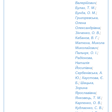
Валерійович
;
Булах, Т. М.
;
Бунда, О. М.
;
Григоревська,
Олена
Олександрівна
;
Зінченко, О. В.
;
Кабанов, В. Г.
;
Матюха, Микола
Миколайович
;
Пальчук, О. І.
;
Радіонова,
Наталія
Йосипівна
;
Сербенівська, А.
Ю.
;
Хаустова, Є.
Б.
;
Шацька,
Зорина
Ярославівна
;
Янковець, Т. М.
;
Карпенко, О. В.
;
Кудлаєнко, С. В.
;