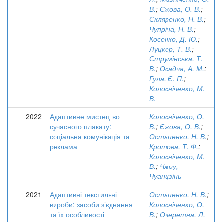
В.
;
Єжова, О. В.
;
Скляренко, Н. В.
;
Чупріна, Н. В.
;
Косенко, Д. Ю.
;
Луцкер, Т. В.
;
Струмінська, Т.
В.
;
Осадча, А. М.
;
Гула, Є. П.
;
Колосніченко, М.
В.
2022
Адаптивне мистецтво
Колосніченко, О.
сучасного плакату:
В.
;
Єжова, О. В.
;
соціальна комунікація та
Остапенко, Н. В.
;
реклама
Кротова, Т. Ф.
;
Колосніченко, М.
В.
;
Чжоу,
Чуанцзінь
2021
Адаптивні текстильні
Остапенко, Н. В.
;
вироби: засоби з’єднання
Колосніченко, О.
та їх особливості
В.
;
Очеретна, Л.