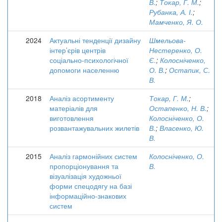
В.
;
Токар, Г. М.
;
Рубанка, А. І.
;
Мамченко, Я. О.
2024
Актуальні тенденції дизайну
Шмельова-
інтер’єрів центрів
Нестеренко, О.
соціально-психологічної
Є.
;
Колосніченко,
допомоги населенню
О. В.
;
Остапик, С.
В.
2018
Аналіз асортименту
Токар, Г. М.
;
матеріалів для
Остапенко, Н. В.
;
виготовлення
Колосніченко, О.
розвантажувальних жилетів
В.
;
Власенко, Ю.
В.
2015
Аналіз гармонійних систем
Колосніченко, О.
пропорціонування та
В.
візуалізація художньої
форми спецодягу на базі
інформаційно-знакових
систем