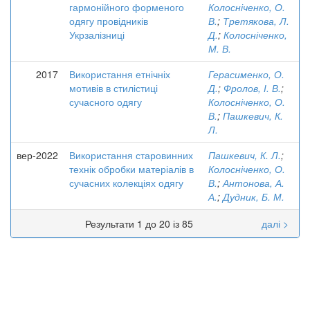
гармонійного форменого
Колосніченко, О.
одягу провідників
В.
;
Третякова, Л.
Укрзалізниці
Д.
;
Колосніченко,
М. В.
2017
Використання етнічніх
Герасименко, О.
мотивів в стилістиці
Д.
;
Фролов, І. В.
;
сучасного одягу
Колосніченко, О.
В.
;
Пашкевич, К.
Л.
вер-2022
Використання старовинних
Пашкевич, К. Л.
;
технік обробки матеріалів в
Колосніченко, О.
сучасних колекціях одягу
В.
;
Антонова, А.
А.
;
Дудник, Б. М.
Результати 1 до 20 із 85
далі >