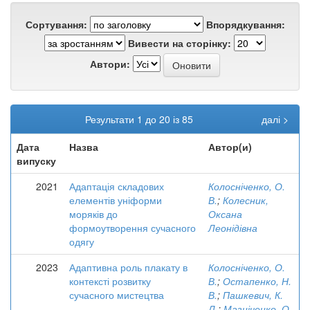
Сортування:
Впорядкування:
Вивести на сторінку:
Автори:
Результати 1 до 20 із 85
далі >
Дата
Назва
Автор(и)
випуску
2021
Адаптація складових
Колосніченко, О.
елементів уніформи
В.
;
Колесник,
моряків до
Оксана
формоутворення сучасного
Леонідівна
одягу
2023
Адаптивна роль плакату в
Колосніченко, О.
контексті розвитку
В.
;
Остапенко, Н.
сучасного мистецтва
В.
;
Пашкевич, К.
Л.
;
Мазніченко, О.