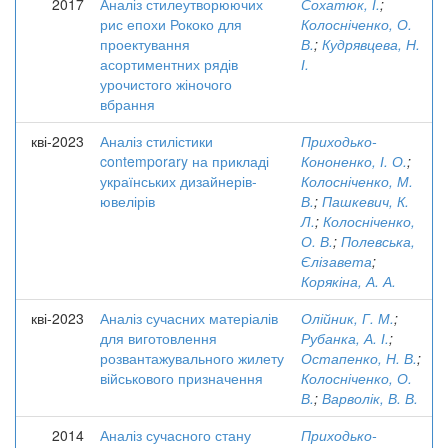
2017
Аналіз стилеутворюючих
Сохатюк, І.
;
рис епохи Рококо для
Колосніченко, О.
проектування
В.
;
Кудрявцева, Н.
асортиментних рядів
І.
урочистого жіночого
вбрання
кві-2023
Аналіз стилістики
Приходько-
contemporary на прикладі
Кононенко, І. О.
;
українських дизайнерів-
Колосніченко, М.
ювелірів
В.
;
Пашкевич, К.
Л.
;
Колосніченко,
О. В.
;
Полевська,
Єлізавета
;
Корякіна, А. А.
кві-2023
Аналіз сучасних матеріалів
Олійник, Г. М.
;
для виготовлення
Рубанка, А. І.
;
розвантажувального жилету
Остапенко, Н. В.
;
військового призначення
Колосніченко, О.
В.
;
Варволік, В. В.
2014
Аналіз сучасного стану
Приходько-