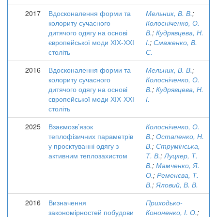
2017
Вдосконалення форми та
Мельник, В. В.
;
колориту сучасного
Колосніченко, О.
дитячого одягу на основі
В.
;
Кудрявцева, Н.
європейської моди ХІХ-ХХІ
І.
;
Смаженко, В.
століть
С.
2016
Вдосконалення форми та
Мельник, В. В.
;
колориту сучасного
Колосніченко, О.
дитячого одягу на основі
В.
;
Кудрявцева, Н.
європейської моди ХІХ-ХХІ
І.
століть
2025
Взаємозв’язок
Колосніченко, О.
теплофізичних параметрів
В.
;
Остапенко, Н.
у проєктуванні одягу з
В.
;
Струмінська,
активним теплозахистом
Т. В.
;
Луцкер, Т.
В.
;
Мамченко, Я.
О.
;
Ременєва, Т.
В.
;
Яловий, В. В.
2016
Визначення
Приходько-
закономірностей побудови
Кононенко, І. О.
;