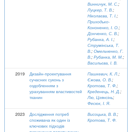
Винничук, М. С.
;
Луцкер, Т. В.
;
Ніколаєва, Т. І.
;
Приходько-
Кононенко, І. О.
;
Донченко, С. В.
;
Рубанка, А. І.
;
Струмінська, Т.
В.
;
Омельченко, Г.
В.
;
Рубанка, М. М.
;
Васильєва, І. В.
2019
Дизайн-проектування
Пашкевич, К. Л.
;
сучасних суконь з
Єжова, О. В.
;
оздобленням з
Кротова, Т. Ф.
;
урахуванням властивостей
Креденець, Н. Д.
;
тканин
Лю, Цзянсінь
;
Фесюк, І. Я.
2023
Дослідження потреб
Висоцька, В. В.
;
споживача як один із
Кротова, Т. Ф.
ключових підходів
визначення попиту ринку