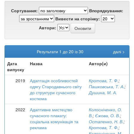
Сортування:
Впорядкування:
Вивести на сторінку:
Автори:
Результати 1 до 20 із 30
далі >
Дата
Назва
Автор(и)
випуску
2019
Адаптація особливостей
Кротова, Т. Ф.
;
одягу Стародавнього світу
Пашковська, Т. А.
;
до структури сучасного
Душина, М. А.
костюма
2022
Адаптивне мистецтво
Колосніченко, О.
сучасного плакату:
В.
;
Єжова, О. В.
;
соціальна комунікація та
Остапенко, Н. В.
;
реклама
Кротова, Т. Ф.
;
Колосніченко, М.