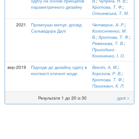
одягу на основі принципів
В.
;
Чупріна, Н. В.
;
параметричного дизайну
Кротова, Т. Ф.
;
Олішевська, Т. М.
2021
Промоушн митця: досвід
Четверик, А. Р.
;
Сальвадора Далі
Колосніченко, М.
В.
;
Кротова, Т. Ф.
;
Ременєва, Т. В.
;
Приходько-
Кононенко, І. О.
вер-2019
Підходи до дизайну одягу в
Векліч, А. М.
;
контексті етичної моди
Корсінов, Р. В.
;
Кротова, Т. Ф.
;
Пашкевич, К. Л.
Результати 1 до 20 із 30
далі >