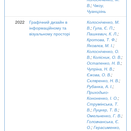
В.
;
Чжоу,
Чуанцзінь
2022
Графічний дизайн в
Колосніченко, М.
інформаційному та
В.
;
Гула, Є. П.
;
візуальному просторі
Пашкевич, К. Л.
;
Кротова, Т. Ф.
;
Яковлєв, М. І.
;
Колосніченко, О.
В.
;
Колісник, О. В.
;
Остапенко, Н. В.
;
Чупріна, Н. В.
;
Єжова, О. В.
;
Скляренко, Н. В.
;
Рубанка, А. І.
;
Приходько-
Кононенко, І. О.
;
Струмінська, Т.
В.
;
Луцкер, Т. В.
;
Омельченко, Г. В.
;
Головчанська, Є.
О.
;
Герасименко,