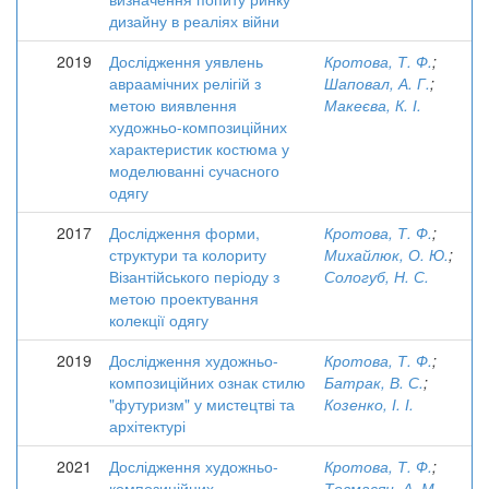
дизайну в реаліях війни
2019
Дослідження уявлень
Кротова, Т. Ф.
;
авраамічних релігій з
Шаповал, А. Г.
;
метою виявлення
Макеєва, К. І.
художньо-композиційних
характеристик костюма у
моделюванні сучасного
одягу
2017
Дослідження форми,
Кротова, Т. Ф.
;
структури та колориту
Михайлюк, О. Ю.
;
Візантійського періоду з
Сологуб, Н. С.
метою проектування
колекції одягу
2019
Дослідження художньо-
Кротова, Т. Ф.
;
композиційних ознак стилю
Батрак, В. С.
;
"футуризм" у мистецтві та
Козенко, І. І.
архітектурі
2021
Дослідження художньо-
Кротова, Т. Ф.
;
композиційних
Товмасян, А. М.