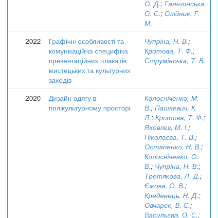
О. Д.
;
Гальчинська,
О. С.
;
Олійник, Г.
М.
2022
Графічні особливості та
Чупріна, Н. В.
;
комунікаційна специфіка
Кротова, Т. Ф.
;
презентаційних плакатів
Струмінська, Т. В.
мистецьких та культурних
заходів
2020
Дизайн одягу в
Колосніченко, М.
полікультурному просторі
В.
;
Пашкевич, К.
Л.
;
Кротова, Т. Ф.
;
Яковлєв, М. І.
;
Ніколаєва, Т. В.
;
Остапенко, Н. В.
;
Колосніченко, О.
В.
;
Чупріна, Н. В.
;
Третякова, Л. Д.
;
Єжова, О. В.
;
Креденець, Н. Д.
;
Овчарек, В. Є.
;
Васильєва, О. С.
;