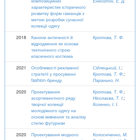
композиційних
Енікогпон, Е. Д.
характеристик історичного
розвитку форм гаманців з
метою розробки сучасної
колекції одягу
2018
Канони античності й
Кротова, Т. Ф.
відродження як основа
тектонічного строю
класичного костюма
2021
Особливості рекламної
Сідлецький, І.
;
стратегії у просуванні
Кротова, Т. Ф.
;
fashion-бренду
Паранько, Н.
2020
Проектування
Кротова, Т. Ф.
;
асортиментного ряду
Ніколаєва, Т. І.
;
творчої колекції
Козенко, І. І.
молодіжного одягу на
основі вивчення та аналізу
стилю футуризм
2020
Проектування модного
Колосніченко, М.