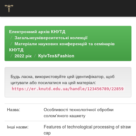
Skip
navigation
Електронний архів КНУТД
Загальноуніверситетські колекції
Матеріали наукових конференцій та семінарів
КНУТД
2022 рік
KyivTex&Fashion
Будь ласка, використовуйте цей ідентифікатор, щоб
цитувати або посилатися на цей матеріал:
https://er.knutd.edu.ua/handle/123456789/22859
Назва:
Особливості технологічної обробки
солом'яного кашкету
Інші назви:
Features of technological processing of straw
cap