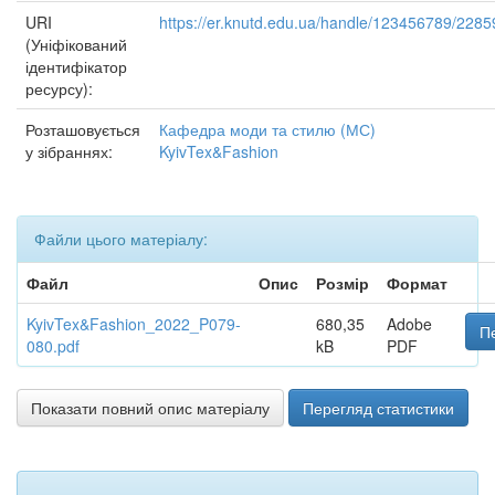
URI
https://er.knutd.edu.ua/handle/123456789/2285
(Уніфікований
ідентифікатор
ресурсу):
Розташовується
Кафедра моди та стилю (МС)
у зібраннях:
KyivTex&Fashion
Файли цього матеріалу:
Файл
Опис
Розмір
Формат
KyivTex&Fashion_2022_P079-
680,35
Adobe
П
080.pdf
kB
PDF
Показати повний опис матеріалу
Перегляд статистики