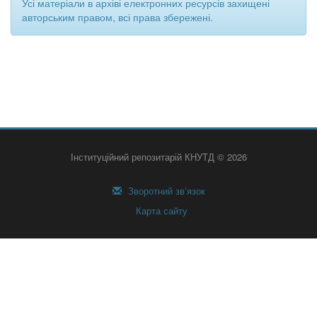
Усі матеріали в архіві електронних ресурсів захищені
авторським правом, всі права збережені.
Інституційний репозитарій КНУТД © 2026
Зворотний зв’язок
Карта сайту