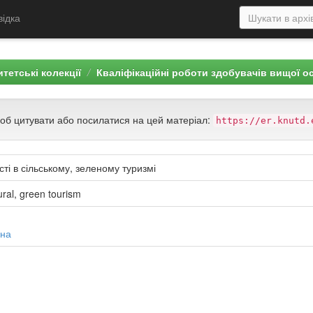
відка
тетські колекції
Кваліфікаційні роботи здобувачів вищої о
щоб цитувати або посилатися на цей матеріал:
https://er.knutd.
ті в сільському, зеленому туризмі
rural, green tourism
вна