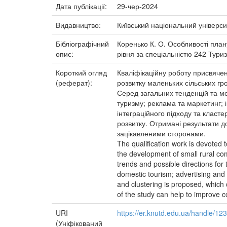
Дата публікації:
29-чер-2024
Видавництво:
Київський національний універси
Бібліографічний
Коренько К. О. Особливості план
опис:
рівня за спеціальністю 242 Туризм
Короткий огляд
Кваліфікаційну роботу присвяче
(реферат):
розвитку маленьких сільських гр
Серед загальних тенденцій та мо
туризму; реклама та маркетинг;
інтеграційного підходу та клас
розвитку. Отримані результати 
зацікавленими сторонами.
The qualification work is devoted t
the development of small rural com
trends and possible directions for 
domestic tourism; advertising and 
and clustering is proposed, which
of the study can help to improve 
URI
https://er.knutd.edu.ua/handle/1
(Уніфікований