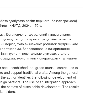
робота здобувача освіти першого (бакалаврського)
 Київ : КНУТД, 2024. – 70 с.
измі. Встановлено, що зелений туризм сприяє
структуру та підтримувати традиційні ремесла.
ний період було визначено: розвиток внутрішнього
ими партнерами. Запропоновано використання
ління туристичною галуззю в умовах сталого
 громадами, туристичними операторами та іншими
has been established that green tourism contributes to
ure and support traditional crafts. Among the general
, the author identifies the following: development of
foreign partners. The use of an integration approach
 the context of sustainable development. The results
akeholders.