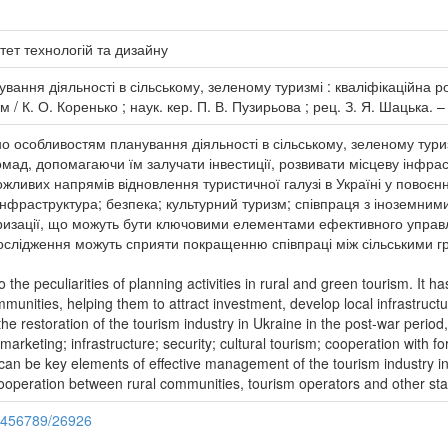
тет технологій та дизайну
ування діяльності в сільському, зеленому туризмі : кваліфікаційна 
 / К. О. Коренько ; наук. кер. П. В. Пузирьова ; рец. З. Я. Шацька. –
но особливостям планування діяльності в сільському, зеленому тур
омад, допомагаючи їм залучати інвестиції, розвивати місцеву інфра
жливих напрямів відновлення туристичної галузі в Україні у повоєн
 інфраструктура; безпека; культурний туризм; співпраця з іноземн
теризації, що можуть бути ключовими елементами ефективного управ
дослідження можуть сприяти покращенню співпраці між сільськими
o the peculiarities of planning activities in rural and green tourism. It 
munities, helping them to attract investment, develop local infrastruct
the restoration of the tourism industry in Ukraine in the post-war period
marketing; infrastructure; security; cultural tourism; cooperation with 
 can be key elements of effective management of the tourism industry in
cooperation between rural communities, tourism operators and other st
23456789/26926