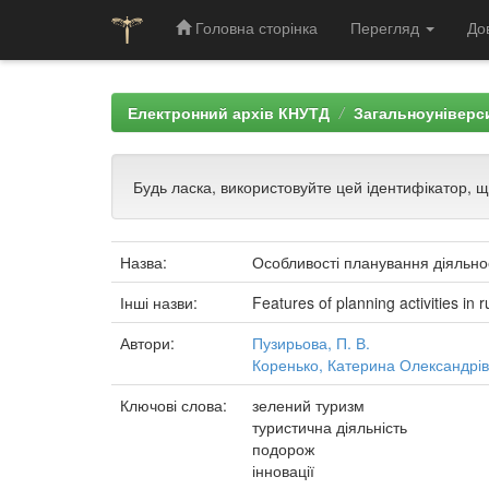
Головна сторінка
Перегляд
До
Skip
navigation
Електронний архів КНУТД
Загальноуніверси
Будь ласка, використовуйте цей ідентифікатор, 
Назва:
Особливості планування діяльнос
Інші назви:
Features of planning activities in 
Автори:
Пузирьова, П. В.
Коренько, Катерина Олександрі
Ключові слова:
зелений туризм
туристична діяльність
подорож
інновації