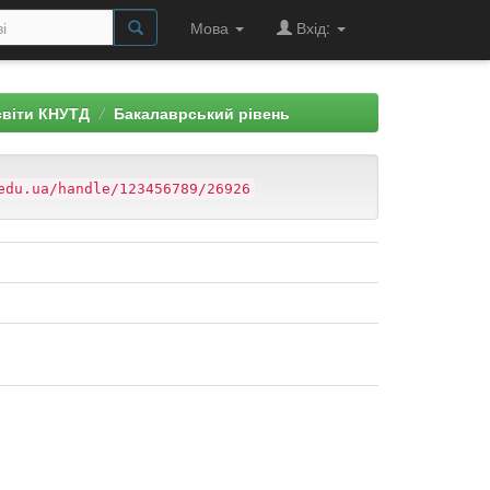
Мова
Вхід:
світи КНУТД
Бакалаврський рівень
edu.ua/handle/123456789/26926