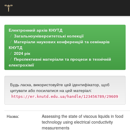
Skip
navigation
Електронний архів КНУТД
Загальноуніверситетські колекції
Матеріали наукових конференцій та семінарів
КНУТД
2024 рік
Перспективні матеріали та процеси в технічній
електрохімії
Будь ласка, використовуйте цей ідентифікатор, щоб
цитувати або посилатися на цей матеріал:
https://er.knutd.edu.ua/handle/123456789/29609
Назва:
Assessing the state of viscous liquids in food
technology using electrical conductivity
measurements