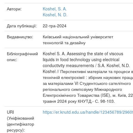
Автори:
Koshel, S. A.
Koshel, N. D.
Дата публікації:
22-тра-2024
Видавництво:
Київський національний університет
технологій та дизайну
Бібліографічний
Koshel S. A. Assessing the state of viscous
опис:
liquids in food technology using electrical
conductivity measurements / S.A. Koshel, N.D.
Koshel // Перспективні матеріали та процеси 
технічній електрохімії : збірник наукових прац
за матеріалами VІ Студентського сателітного
регіонального симпозіуму Міжнародного
Електрохімічного Товариства (ISE), м. Київ, 22
травня 2024 року КНУТД.- С. 98-103.
URI
https://er.knutd.edu.ua/handle/123456789/2960
(Уніфікований
ідентифікатор
ресурсу):