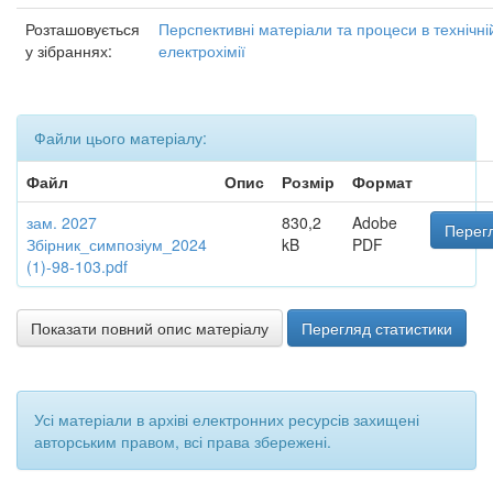
Розташовується
Перспективні матеріали та процеси в технічні
у зібраннях:
електрохімії
Файли цього матеріалу:
Файл
Опис
Розмір
Формат
зам. 2027
830,2
Adobe
Перегл
Збірник_симпозіум_2024
kB
PDF
(1)-98-103.pdf
Показати повний опис матеріалу
Перегляд статистики
Усі матеріали в архіві електронних ресурсів захищені
авторським правом, всі права збережені.