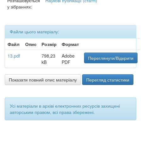
Розташовується
Наукові публікації (статті)
у зібраннях:
Файли цього матеріалу:
Файл
Опис
Розмір
Формат
13.pdf
798,23
Adobe
Переглянути/Відкрити
kB
PDF
Показати повний опис матеріалу
Перегляд статистики
Усі матеріали в архіві електронних ресурсів захищені
авторським правом, всі права збережені.