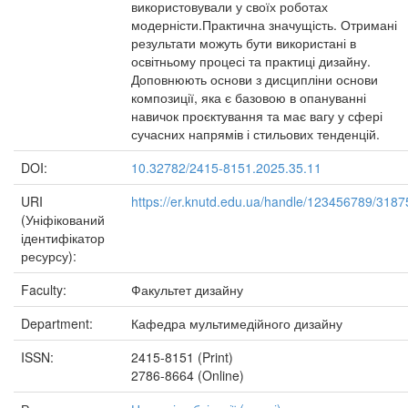
використовували у своїх роботах
модерністи.Практична значущість. Отримані
результати можуть бути використані в
освітньому процесі та практиці дизайну.
Доповнюють основи з дисципліни основи
композиції, яка є базовою в опануванні
навичок проєктування та має вагу у сфері
сучасних напрямів і стильових тенденцій.
DOI:
10.32782/2415-8151.2025.35.11
URI
https://er.knutd.edu.ua/handle/123456789/3187
(Уніфікований
ідентифікатор
ресурсу):
Faculty:
Факультет дизайну
Department:
Кафедра мультимедійного дизайну
ISSN:
2415-8151 (Print)
2786-8664 (Online)