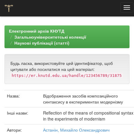
Skip
navigation
Електронний архів КНУТД
Загальноуніверситетські колекції
Наукові публікації (статті)
Будь ласка, використовуйте цей ідентифікатор, щоб
цитувати або посилатися на цей матеріал:
https://er.knutd.edu.ua/handle/123456789/31875
Назва:
Відображення засобів композиційного
синтаксису в експериментах модернізму
Інші назви:
Reflection of the means of compositional syntax
in the experiments of modernism
Автори:
Астанін, Михайло Олександрович