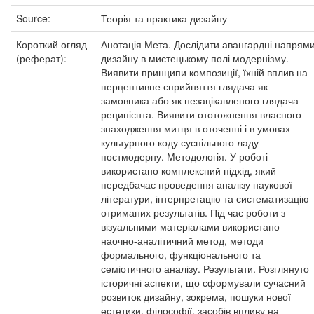
Source:
Теорія та практика дизайну
Короткий огляд
Анотація Мета. Дослідити авангардні напрям
(реферат):
дизайну в мистецькому полі модернізму.
Виявити принципи композиції, їхній вплив на
перцептивне сприйняття глядача як
замовника або як незацікавленого глядача-
реципієнта. Виявити ототожнення власного
знаходження митця в оточенні і в умовах
культурного коду суспільного ладу
постмодерну. Методологія. У роботі
використано комплексний підхід, який
передбачає проведення аналізу наукової
літератури, інтерпретацію та систематизацію
отриманих результатів. Під час роботи з
візуальними матеріалами використано
наочно-аналітичний метод, методи
формального, функціонального та
семіотичного аналізу. Результати. Розглянуто
історичні аспекти, що сформували сучасний
розвиток дизайну, зокрема, пошуки нової
естетики, філософії, засобів впливу на