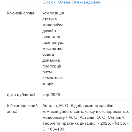
Слітюк, Олена Олександрівна
Ключові слова:
композиція
статика
модернізм
дизайн
авангард
архітектура
мистецтво
освіта
динаміка
пропорції
ритм
семантика
теорія
Дата публікації:
чер-2025
Бібліографічний
Астанін, М. О. Відображення засобів
опис:
композиційного синтаксису в експериментах
модернізму / М. О. Астанін, О. О. Слітюк //
Теорія та практика дизайну. - 2025. - № 35. -
С. 103–109.