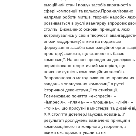
емоційний стан і пошук засобів виразності у
сфері композиції та кольору.Проаналізовано
напрями роботи митців, творчий наробок яки
розвивається в руслі авангарду впродовж дво
століть. Визначено: основні принципи, яких
дотримувались у своїй творчості авангардист
епохи модернізму; вплив на подальше
формування засобів композиційної організаці
простору; аспекти, що становлять базис
композиції. На основі проведених досліджень
верифіковано теоретичний матеріал, що
пояснює сутність композиційних засобів.
Запропоновано метод виконання практичних
завдань з опанування композиції в руслі
історичної деконструкції та стилізації.
Розмежовано поняття «експресія» –
«імпресія», «пляма» – «площина», «лінія» –
«точка», що присутні в мистецтві та дизайні ві
ХІХ століття дотепер.Наукова новизна. У
результаті досліджень визначено принципи
композиційного та колірного утворення, з
якими експериментували та які