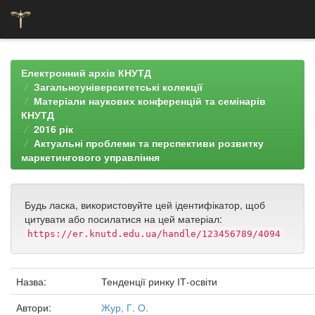
Skip
navigation
Електронний архів КНУТД
Загальноуніверситетські колекції
Матеріали наукових конференцій та семінарів
КНУТД
2016 рік
Актуальні проблеми та перспективи розвитку
маркетингового управління
Будь ласка, використовуйте цей ідентифікатор, щоб
цитувати або посилатися на цей матеріал:
https://er.knutd.edu.ua/handle/123456789/4094
Назва:
Тенденції ринку ІТ-освіти
Автори:
Жур, Г. О.