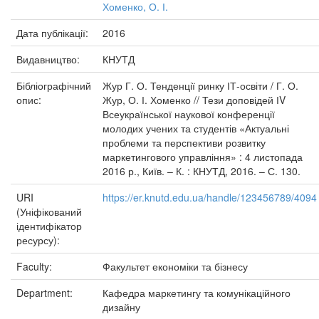
Хоменко, О. І.
Дата публікації:
2016
Видавництво:
КНУТД
Бібліографічний
Жур Г. О. Тенденції ринку ІТ-освіти / Г. О.
опис:
Жур, О. І. Хоменко // Тези доповідей ІV
Всеукраїнської наукової конференції
молодих учених та студентів «Актуальні
проблеми та перспективи розвитку
маркетингового управління» : 4 листопада
2016 р., Київ. – К. : КНУТД, 2016. – С. 130.
URI
https://er.knutd.edu.ua/handle/123456789/4094
(Уніфікований
ідентифікатор
ресурсу):
Faculty:
Факультет економіки та бізнесу
Department:
Кафедра маркетингу та комунікаційного
дизайну