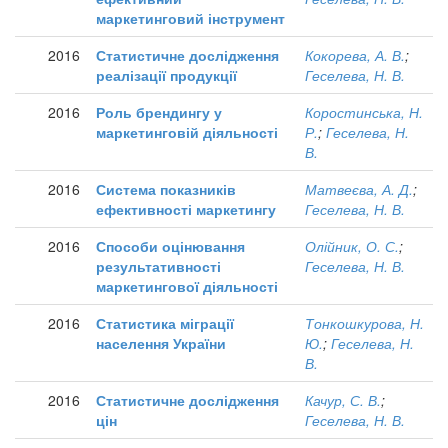
маркетинговий інструмент
2016
Статистичне дослідження
Кокорева, А. В.
;
реалізації продукції
Геселева, Н. В.
2016
Роль брендингу у
Коростинська, Н.
маркетинговій діяльності
Р.
;
Геселева, Н.
В.
2016
Система показників
Матвеєва, А. Д.
;
ефективності маркетингу
Геселева, Н. В.
2016
Способи оцінювання
Олійник, О. С.
;
результативності
Геселева, Н. В.
маркетингової діяльності
2016
Статистика міграції
Тонкошкурова, Н.
населення України
Ю.
;
Геселева, Н.
В.
2016
Статистичне дослідження
Качур, С. В.
;
цін
Геселева, Н. В.