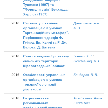
Тушмана (1997) та
“Формули змін” Бекхарда і
Харріса (1957)
2016
Система управління
Драгомарецька,
організацією в умовах
А. В.
"організаційних метафор".
Порівняння підходів Ф.
Гуіяра, Дж. Келлі та Р. Дж.
Балока, Д. Баттена
2016
Стан та тенденції розвитку
Гончар, Т. І.
;
сільських територій
Осадча-Фіц, Л. С.
Кіровоградської області
2016
Особливості управління
Бондарєв, В. В.
організацією в умовах
товарної орієнтації
діяльності
2016
Ретроспектива
Аль-Газали, Амин
региональных
Сейф Али
особенностей торгово-