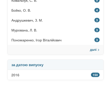
Ковальчук, С. В.
5
Бойко, О. В.
4
Андрушкевич, З. М.
3
Мурована, Л. В.
3
Пономаренко, Ігор Віталійович
3
далі >
за датою випуску
2016
150