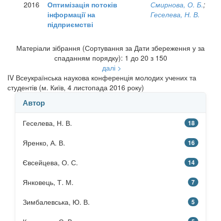
2016
Оптимізація потоків
Смирнова, О. Б.
;
інформації на
Геселева, Н. В.
підприємстві
Матеріали зібрання (Сортування за Дати збереження у за
спаданням порядку): 1 до 20 з 150
далі >
IV Всеукраїнська наукова конференція молодих учених та
студентів (м. Київ, 4 листопада 2016 року)
Автор
Геселева, Н. В.
18
Яренко, А. В.
16
Євсейцева, О. С.
14
Янковець, Т. М.
7
Зимбалевська, Ю. В.
5