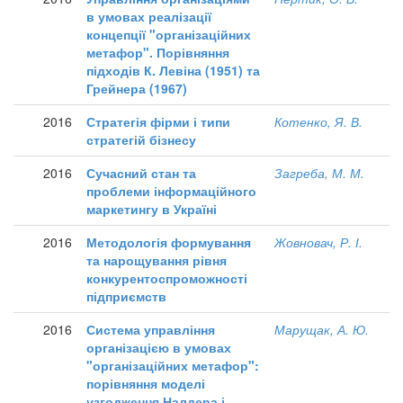
в умовах реалізації
концепції "організаційних
метафор". Порівняння
підходів К. Левіна (1951) та
Грейнера (1967)
2016
Стратегія фірми і типи
Котенко, Я. В.
стратегій бізнесу
2016
Сучасний стан та
Загреба, М. М.
проблеми інформаційного
маркетингу в Україні
2016
Методологія формування
Жовновач, Р. І.
та нарощування рівня
конкурентоспроможності
підприємств
2016
Система управління
Марущак, А. Ю.
організацією в умовах
"організаційних метафор":
порівняння моделі
узгодження Налдера і