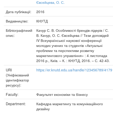
Євсейцева, О. С.
Дата публікації:
2016
Видавництво:
КНУТД
Бібліографічний
Качур С. В. Особливості брендів-лідерів / С.
опис:
В. Качур, О. С. Євсейцева // Тези доповідей
ІV Всеукраїнської наукової конференції
молодих учених та студентів «Актуальні
проблеми та перспективи розвитку
маркетингового управління» : 4 листопада
2016 р., Київ. – К. : КНУТД, 2016. – С. 42-43.
URI
https://er.knutd.edu.ua/handle/123456789/4179
(Уніфікований
ідентифікатор
ресурсу):
Faculty:
Факультет економіки та бізнесу
Department:
Кафедра маркетингу та комунікаційного
дизайну