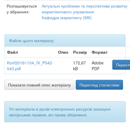
Розташовується
Актуальні проблеми та перспективи розвитку
у зібраннях:
маркетингового управління
Кафедра маркетингу (МК)
Файли цього матеріалу:
Файл
Опис
Розмір
Формат
Konf20161104_IV_P042-
172,67
Adobe
Перегл
043.pdf
kB
PDF
Показати повний опис матеріалу
Перегляд статистики
Усі матеріали в архіві електронних ресурсів захищені
авторським правом, всі права збережені.