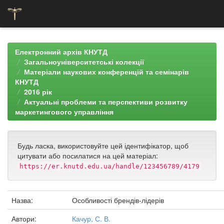
Skip
navigation
Електронний архів КНУТД
Загальноуніверситетські колекції
Матеріали наукових конференцій та семінарів
КНУТД
2016 рік
Актуальні проблеми та перспективи розвитку
маркетингового управління
Будь ласка, використовуйте цей ідентифікатор, щоб
цитувати або посилатися на цей матеріал:
https://er.knutd.edu.ua/handle/123456789/4179
Назва:
Особливості брендів-лідерів
Автори:
Качур, С. В.