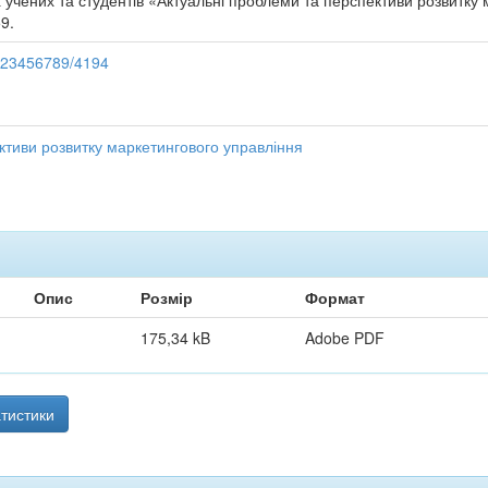
учених та студентів «Актуальні проблеми та перспективи розвитку 
59.
/123456789/4194
ктиви розвитку маркетингового управління
Опис
Розмір
Формат
175,34 kB
Adobe PDF
тистики