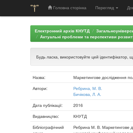
Головна сторінка
Перегляд
До
Skip
navigation
Електронний архів КНУТД
Загальноуніверси
Актуальні проблеми та перспективи розвит
Будь ласка, використовуйте цей ідентифікатор, 
Назва:
Маркетингове дослідження по
Автори:
Ребрина, М. В.
Бичікова, Л. А.
Дата публікації:
2016
Видавництво:
КНУТД
Бібліографічний
Ребрина М. В. Маркетингове до