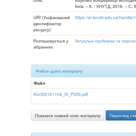
опис:
наукової конференції молодих 
Київ. – К. : КНУТД, 2016. – С. 
URI (Уніфікований
https://er.knutd.edu.ua/handle
ідентифікатор
ресурсу):
Розташовується у
Актуальні проблеми та перспе
зібраннях:
Файли цього матеріалу:
Файл
Konf20161104_IV_P059.pdf
Показати повний опис матеріалу
Перегляд ста