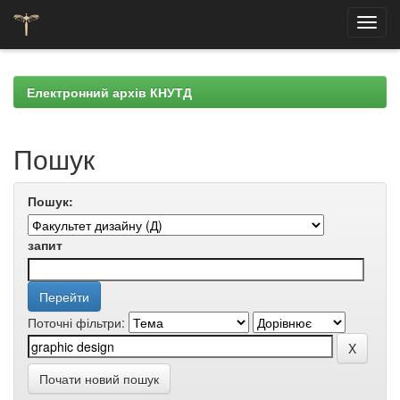
Skip
navigation
Електронний архів КНУТД
Пошук
Пошук:
запит
Поточні фільтри:
Почати новий пошук