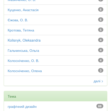
Куценко, Анастасія
6
Єжова, О. В.
6
Кротова, Тетяна
5
Kolisnyk, Oleksandra
4
Гальчинська, Ольга
4
Колосніченко, О. В.
4
Колосніченко, Олена
3
далі >
Тема
графічний дизайн
88