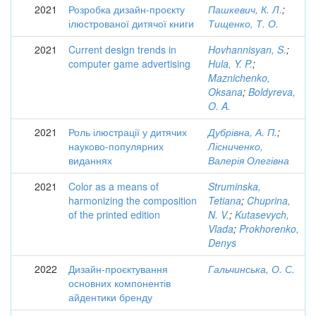
2021
Розробка дизайн-проєкту
Пашкевич, К. Л.
;
ілюстрованої дитячої книги
Тищенко, Т. О.
2021
Current design trends in
Hovhannisyan, S.
;
computer game advertising
Hula, Y. P.
;
Maznichenko,
Oksana
;
Boldyreva,
O. A.
2021
Роль ілюстрації у дитячих
Дубрівна, А. П.
;
науково-популярних
Лісниченко,
виданнях
Валерія Олегівна
2021
Color as a means of
Struminska,
harmonizing the composition
Tetiana
;
Chuprina,
of the printed edition
N. V.
;
Kutasevych,
Vlada
;
Prokhorenko,
Denys
2022
Дизайн-проєктування
Гальчинська, О. С.
основних компонентів
айдентики бренду