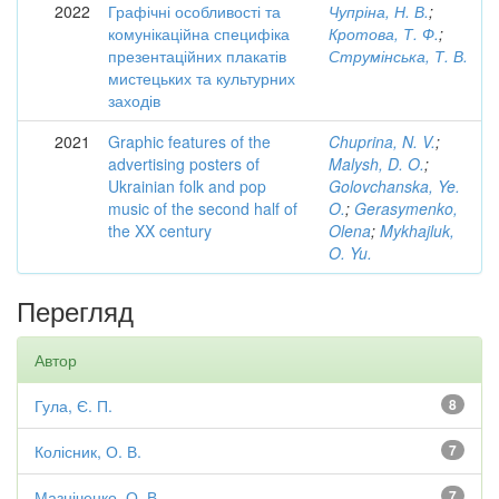
2022
Графічні особливості та
Чупріна, Н. В.
;
комунікаційна специфіка
Кротова, Т. Ф.
;
презентаційних плакатів
Струмінська, Т. В.
мистецьких та культурних
заходів
2021
Graphic features of the
Chuprina, N. V.
;
advertising posters of
Malysh, D. O.
;
Ukrainian folk and pop
Golovchanska, Ye.
music of the second half of
O.
;
Gerasymenko,
the XX century
Olena
;
Mykhajluk,
O. Yu.
Перегляд
Автор
Гула, Є. П.
8
Колісник, О. В.
7
Мазніченко, О. В.
7