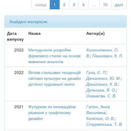
назад
1
2
3
4
...
10
далі
Знайдені матеріали:
Дата
Назва
Автор(и)
випуску
2022
Методологія розробки
Колосніченко, О.
фірмового стилю на основі
В.
;
Пашкевич, К. Л.
вивчення аналогів
2022
Вплив стильових тенденцій
Гула, Є. П.
;
світової культури на дизайн
Денисенко, Ю. М.
;
дитячої художньої книги
Денисенко, К. В.
;
Дульська, Я. О.
;
Оганесян, С. В.
2021
Футуризм як інноваційне
Гапон, Анна
рішення у графічному
Василівна
;
дизайні
Колісник, О. В.
;
Струмінська, Т. В.