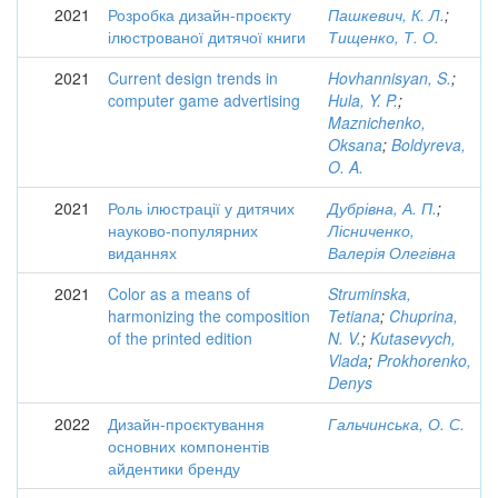
2021
Розробка дизайн-проєкту
Пашкевич, К. Л.
;
ілюстрованої дитячої книги
Тищенко, Т. О.
2021
Current design trends in
Hovhannisyan, S.
;
computer game advertising
Hula, Y. P.
;
Maznichenko,
Oksana
;
Boldyreva,
O. A.
2021
Роль ілюстрації у дитячих
Дубрівна, А. П.
;
науково-популярних
Лісниченко,
виданнях
Валерія Олегівна
2021
Color as a means of
Struminska,
harmonizing the composition
Tetiana
;
Chuprina,
of the printed edition
N. V.
;
Kutasevych,
Vlada
;
Prokhorenko,
Denys
2022
Дизайн-проєктування
Гальчинська, О. С.
основних компонентів
айдентики бренду