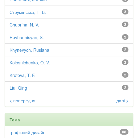
Струмінська, Т. В.
3
Chuprina, N. V.
2
Hovhannisyan, S.
2
Khynevych, Ruslana
2
Kolosnichenko, O. V.
2
Krotova, T. F.
2
Liu, Qing
2
< попередня
далі >
Тема
графічний дизайн
88