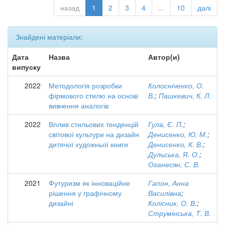
назад
1
2
3
4
...
10
далі
Знайдені матеріали:
Дата
Назва
Автор(и)
випуску
2022
Методологія розробки
Колосніченко, О.
фірмового стилю на основі
В.
;
Пашкевич, К. Л.
вивчення аналогів
2022
Вплив стильових тенденцій
Гула, Є. П.
;
світової культури на дизайн
Денисенко, Ю. М.
;
дитячої художньої книги
Денисенко, К. В.
;
Дульська, Я. О.
;
Оганесян, С. В.
2021
Футуризм як інноваційне
Гапон, Анна
рішення у графічному
Василівна
;
дизайні
Колісник, О. В.
;
Струмінська, Т. В.