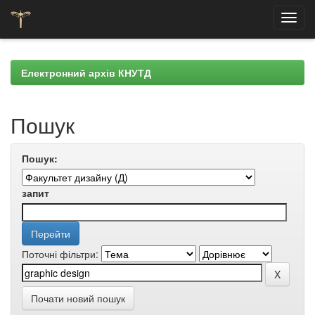
Skip
navigation
Електронний архів КНУТД
Пошук
Пошук:
запит
Поточні фільтри:
Почати новий пошук