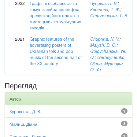
2022
Графічні особливості та
Чупріна, Н. В.
;
комунікаційна специфіка
Кротова, Т. Ф.
;
презентаційних плакатів
Струмінська, Т. В.
мистецьких та культурних
заходів
2021
Graphic features of the
Chuprina, N. V.
;
advertising posters of
Malysh, D. O.
;
Ukrainian folk and pop
Golovchanska, Ye.
music of the second half of
O.
;
Gerasymenko,
the XX century
Olena
;
Mykhajluk,
O. Yu.
Перегляд
Автор
Куровська, Д. В.
3
Малиш, Діана
3
Пашкевич, Калина
3