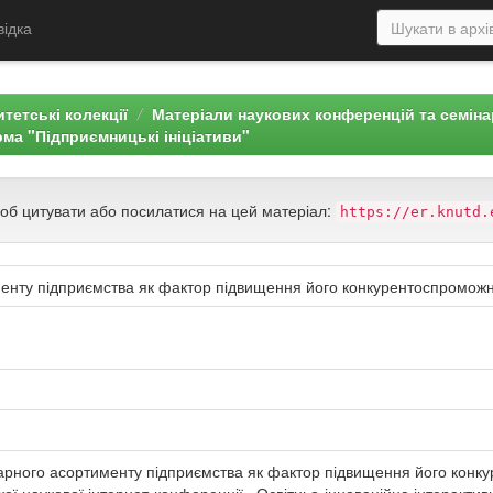
відка
тетські колекції
Матеріали наукових конференцій та семін
ма "Підприємницькі ініціативи"
щоб цитувати або посилатися на цей матеріал:
https://er.knutd.
менту підприємства як фактор підвищення його конкурентоспроможн
арного асортименту підприємства як фактор підвищення його конкур