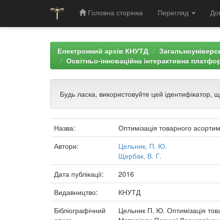
Головна сторінка
Перегляд
До
Skip
navigation
Електронний архів КНУТД
Загальноуніверси
Освітньо-інноваційна інтерактивна платфор
Будь ласка, використовуйте цей ідентифікатор, 
Назва:
Оптимізація товарного асорти
Автори:
Цельник, П. Ю.
Щербак, В. Г.
Дата публікації:
2016
Видавництво:
КНУТД
Бібліографічний
Цельник П. Ю. Оптимізація тов