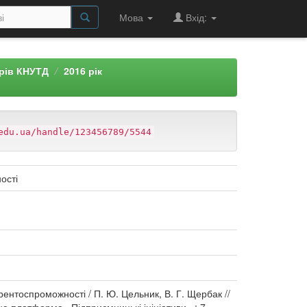
Мова
Вхід:
арів КНУТД
2016 рік
edu.ua/handle/123456789/5544
ості
ентоспроможності / П. Ю. Цельник, В. Г. Щербак //