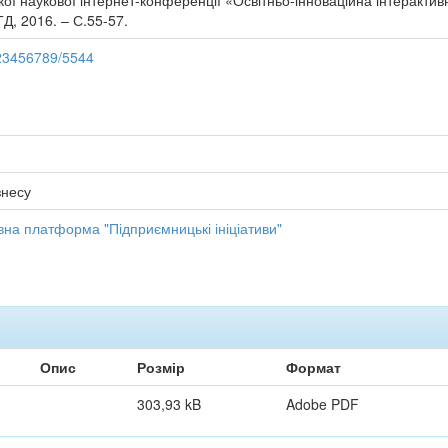
ої наукової інтернет-конференції «Освітньо-інноваційна інтерактив
ТД, 2016. – С.55-57.
/123456789/5544
знесу
вна платформа "Підприємницькі ініціативи"
Опис
Розмір
Формат
303,93 kB
Adobe PDF