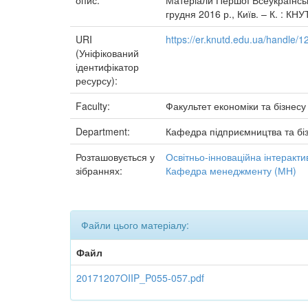
опис:
Матеріали Першої Всеукраїнськ
грудня 2016 р., Київ. – К. : КНУ
URI
https://er.knutd.edu.ua/handle
(Уніфікований
ідентифікатор
ресурсу):
Faculty:
Факультет економіки та бізнесу
Department:
Кафедра підприємництва та бі
Розташовується у
Освітньо-інноваційна інтеракти
зібраннях:
Кафедра менеджменту (МН)
Файли цього матеріалу:
Файл
20171207OIIP_P055-057.pdf