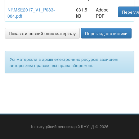
NRMSE2017_V1_P083-
631,5
Adobe
Перегля
084.pdf
kB
PDF
Показати повний опис матеріалу
Перегляд статистики
Усі матеріали в архіві електронних ресурсів захищені
авторським правом, всі права збережені.
Інституційний репозитарій КНУТД © 2026