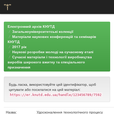
Skip
navigation
Електронний архів КНУТД
Загальноуніверситетські колекції
Матеріали наукових конференцій та семінарів
КНУТД
2017 рік
Наукові розробки молоді на сучасному етапі
Сучасні матеріали і технології виробництва
виробів широкого вжитку та спеціального
призначення
Будь ласка, використовуйте цей ідентифікатор, щоб
цитувати або посилатися на цей матеріал:
https://er.knutd.edu.ua/handle/123456789/7592
Назва:
Удосконалення технологічного процесу