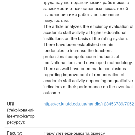
труда научно-педагогических работников в
зависимости от качественных показателей
выполнения ими работы по конечным
результатам.
The article analyzes the efficiency evaluation of
academic staff activity at higher educational
institutions on the basis of the rating system.
There have been established certain
tendencies to increase the teachers
professional competenceon the basis of
motivational tools and developed methodology.
There as well have been made conclusions
regarding improvement of remuneration of
academic staff activity depending on qualitative
indicators of their performance on the eventual
outcome.
URI
https://er.knutd.edu.ua/handle/123456789/7652
(Уніфікований
ідентифікатор
ресурсу):
Faculty:
Факультет економіки та бізнесу