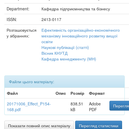
Department:
Кафедра підприємництва та бізнесу
ISSN:
2413-0117
Розташовується
Ефективність організаційно-економічного
у зібраннях:
механізму інноваційного розвитку вищої
освіти
Наукові публікації (статті)
Вісник КНУТД
Кафедра менеджменту (МН)
Файли цього матеріалу:
Файл
Опис
Розмір
Формат
20171006_Effect_P154-
838,51
Adobe
Перегля
168.pdf
kB
PDF
Показати повний опис матеріалу
Перегляд статистики