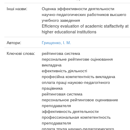
Інші назви:
Оценка эффективности деятельности
научно-педагогических работников высшего
учебного заведения
Efficiency evaluation of academic staffactivity at
higher educational institutions
Автори:
Грищенко, І. М.
Ключові слова:
рейтингова система
персональне рейтингове оцінювання
викладача
ефективність діяльності
професійна компетентність викладача
оплата праці науково-педагогічного
працівника
рейтинговая система
персональное рейтинговое оценивание
преподавателя
эффективность деятельности
профессиональная компетентность
преподавателя
оплата труда научно-педагогического