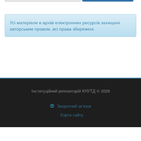
Усі матеріали в архіві електронних ресурсів захищені
авторським правом, всі права збережені.
Інституційний репозитарій КНУТД © 2026
Зворотний зв’язок
Карта сайту