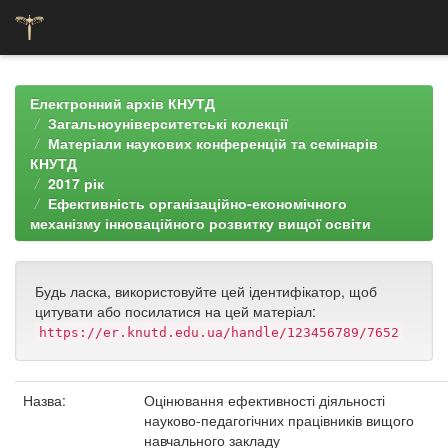
Skip
navigation
Електронний архів КНУТД
Загальноуніверситетські колекції
Матеріали наукових конференцій та семінарів
КНУТД
2017 рік
Ефективність організаційно-економічного
механізму інноваційного розвитку вищої освіти
Будь ласка, використовуйте цей ідентифікатор, щоб
цитувати або посилатися на цей матеріал:
https://er.knutd.edu.ua/handle/123456789/7652
Назва:
Оцінювання ефективності діяльності
науково-педагогічних працівників вищого
навчального закладу