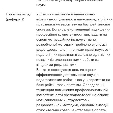
науки
Короткий огляд
У статті висвітлюється аналіз оцінки
(реферат):
ефективності діяльності науково-педагогічних
працівників університету на базі рейтингової
системи. Встановлено тенденції підвищення
професійної компетентності викладачів на
основі мотиваційних інструментів та
розробленої методики, зроблено висновки
щодо вдосконалення оплати праці науково-
педагогічних працівників залежно від якісних
показників виконання ними роботи за
кінцевими результатами.
В статье освещается анализ оценки
эффективности деятельности научно-
педагогических работников университета на
базе рейтинговой системы. Определены
тенденции повышения профессиональной
компетентности преподавателей на основе
мотивационных инструментов и
разработанной методики, сделаны выводы
относительно совершенствования оплаты