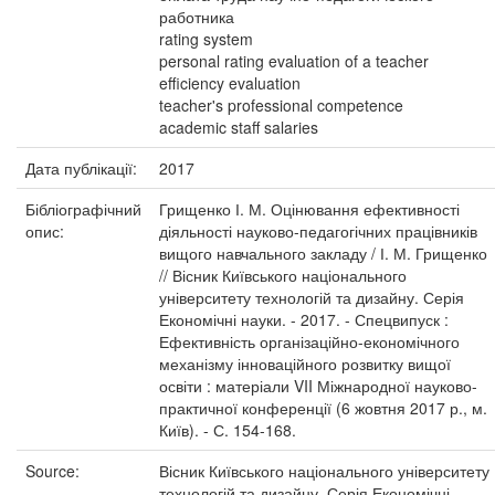
работника
rating system
personal rating evaluation of a teacher
efficiency evaluation
teacher's professional competence
academic staff salaries
Дата публікації:
2017
Бібліографічний
Грищенко І. М. Оцінювання ефективності
опис:
діяльності науково-педагогічних працівників
вищого навчального закладу / І. М. Грищенко
// Вісник Київського національного
університету технологій та дизайну. Серія
Економічні науки. - 2017. - Спецвипуск :
Ефективність організаційно-економічного
механізму інноваційного розвитку вищої
освіти : матеріали VII Міжнародної науково-
практичної конференції (6 жовтня 2017 р., м.
Київ). - С. 154-168.
Source:
Вісник Київського національного університету
технологій та дизайну. Серія Економічні