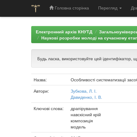
Головна сторінка
Перегляд
До
Skip
navigation
Електронний архів КНУТД
Загальноуніверси
Наукові розробки молоді на сучасному етап
Будь ласка, використовуйте цей ідентифікатор, 
Назва:
Особливості систематизації засо
Автори:
Зубкова, Л. І.
Давиденко, І. В.
Ключові слова:
драпірування
навскісний крій
композиція
модель