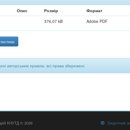
Опис
Розмір
Формат
376,07 kB
Adobe PDF
тистики
щені авторським правом, всі права збережені.
тарій КНУТД © 2026
Зворотний зв