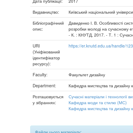
Дата публікації:
2017
Видавництво:
Київський національний універси
Бібліографічний
Давиденко І. В. Особливості систе
опис:
розробки молоді на сучасному ета
- К. : КНУТД, 2017. - Т. 1 : Суч
URI
https://er.knutd.edu.ua/handle/1
(Уніфікований
ідентифікатор
ресурсу):
Faculty:
Факультет дизайну
Department:
Кафедра мистецтва та дизайну 
Розташовується
Сучасні матеріали і технології 
у зібраннях:
Кафедра моди та стилю (МС)
Кафедра мистецтва та дизайну 
Файли цього матеріалу: