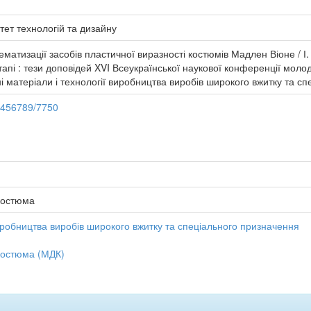
тет технологій та дизайну
матизації засобів пластичної виразності костюмів Мадлен Віоне / І. В
пі : тези доповідей XVI Всеукраїнської наукової конференції молодих
асні матеріали і технології виробництва виробів широкого вжитку та с
23456789/7750
костюма
виробництва виробів широкого вжитку та спеціального призначення
костюма (МДК)