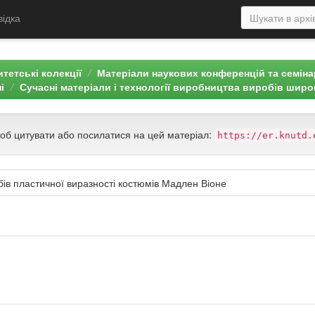
відка
тетські колекції
Матеріали наукових конференцій та семін
і
Сучасні матеріали і технології виробництва виробів широ
щоб цитувати або посилатися на цей матеріал:
https://er.knutd.
бів пластичної виразності костюмів Мадлен Віоне