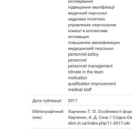
мотивування
підвищення кваліфікації
медичний персонал
кадровая политика
управление персоналом
климат в коллективе
мотивация
повышение квалификации
медицинский персонал
personnel policy
personnel
personnel management
climate in the team
motivation
qualification improvement
medical staff
Дата публікації:
2017
Бібліографічний
Харченко Т. О. Особливості форм
опис:
Харченко, А. Д. Сиза // Східна Єв
ebm.in.ua/index.php/11-2017-ukr