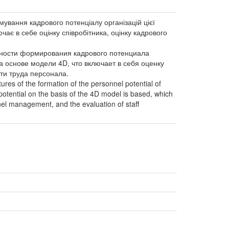
ування кадрового потенціалу організацій цієї
чає в себе оцінку співробітника, оцінку кадрового
нности формирования кадрового потенциала
 основе модели 4D, что включает в себя оценку
ти труда персонала.
res of the formation of the personnel potential of
potential on the basis of the 4D model is based, which
nel management, and the evaluation of staff