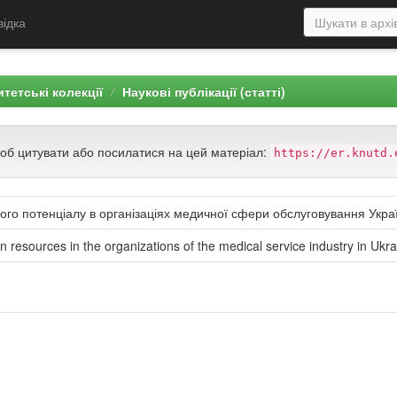
відка
тетські колекції
Наукові публікації (статті)
щоб цитувати або посилатися на цей матеріал:
https://er.knutd.
го потенціалу в організаціях медичної сфери обслуговування Укра
 resources in the organizations of the medical service industry in Ukra