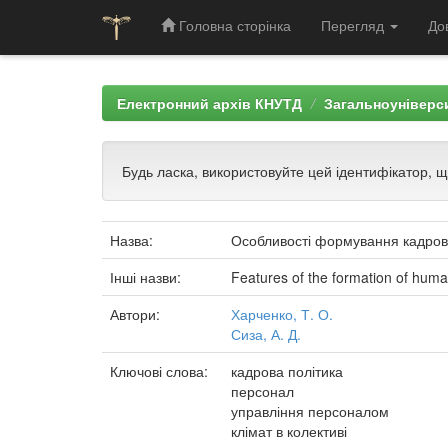
Головна сторінка
Перегляд
До
Skip
navigation
Електронний архів КНУТД
Загальноуніверси
Будь ласка, використовуйте цей ідентифікатор, 
Назва:
Особливості формування кадрово
Інші назви:
Features of the formation of human
Автори:
Харченко, Т. О.
Сиза, А. Д.
Ключові слова:
кадрова політика
персонал
управління персоналом
клімат в колективі