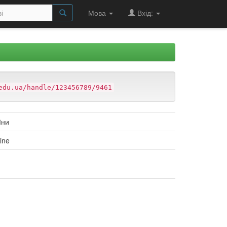
Мова
Вхід:
edu.ua/handle/123456789/9461
їни
ine