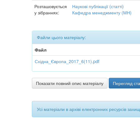
Розташовується
Наукові публікації (статті)
у зібраннях:
Кафедра менеджменту (МН)
Файли цього матеріалу:
Файл
Східна_Європа_2017_6(11).pdf
Показати повний опис матеріалу
Перегляд ста
Усі матеріали в архіві електронних ресурсів захи