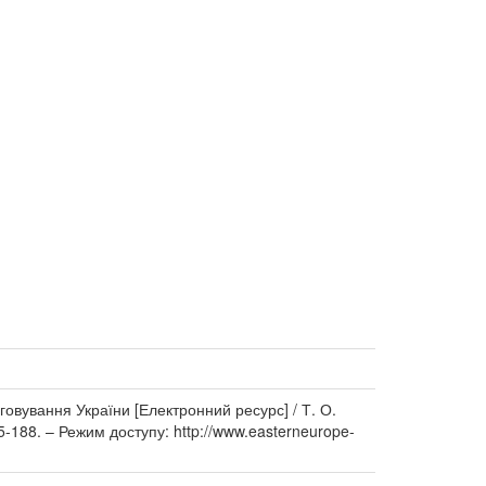
овування України [Електронний ресурс] / Т. О.
85-188. – Режим доступу: http://www.easterneurope-