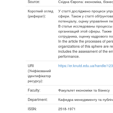
Source:
Східна Європа: економіка, бізне
Короткий огляд
У статті досліджено процеси упр
(реферат):
сфери. Також у статті обґрунтов
потенціалу, оцінку управління п
В статье исследованы процессы
организаций этой сферы. Также 
сотрудника, оценку кадрового п
In the article the processes of pe
organizations of this sphere are r
includes the assessment of the emp
performance.
URI
https://er.knutd.edu.ua/handle/1
(Уніфікований
ідентифікатор
ресурсу):
Faculty:
Факультет економіки та бізнесу
Department:
Кафедра менеджменту та публіч
ISSN:
2518-1971