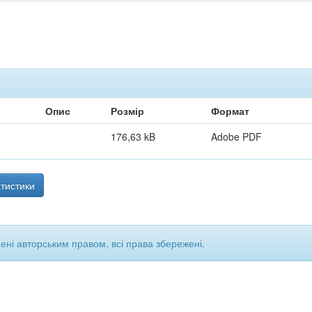
Опис
Розмір
Формат
176,63 kB
Adobe PDF
тистики
щені авторським правом, всі права збережені.