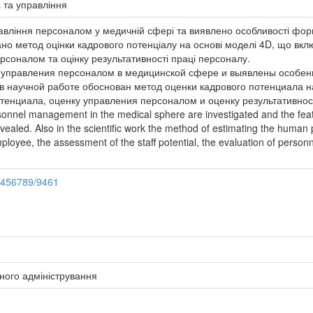
с та управління
авління персоналом у медичній сфері та виявлено особливості форм
ано метод оцінки кадрового потенціалу на основі моделі 4D, що вклю
ерсоналом та оцінку результативності праці персоналу.
 управления персоналом в медицинской сфере и выявлены особе
в научной работе обоснован метод оценки кадрового потенциала на
отенциала, оценку управления персоналом и оценку результативнос
rsonnel management in the medical sphere are investigated and the featu
evealed. Also in the scientific work the method of estimating the human 
loyee, the assessment of the staff potential, the evaluation of person
23456789/9461
ного адміністрування