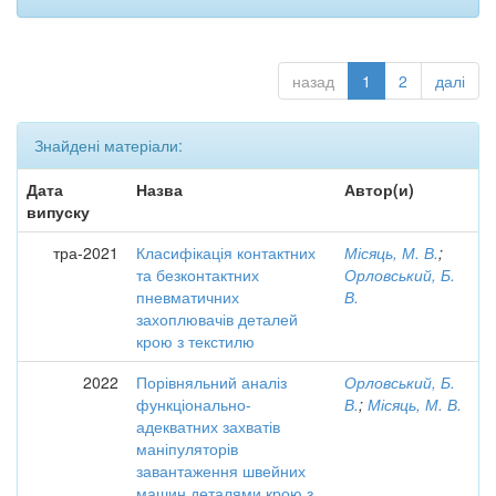
назад
1
2
далі
Знайдені матеріали:
Дата
Назва
Автор(и)
випуску
тра-2021
Класифікація контактних
Місяць, М. В.
;
та безконтактних
Орловський, Б.
пневматичних
В.
захоплювачів деталей
крою з текстилю
2022
Порівняльний аналіз
Орловський, Б.
функціонально-
В.
;
Місяць, М. В.
адекватних захватів
маніпуляторів
завантаження швейних
машин деталями крою з