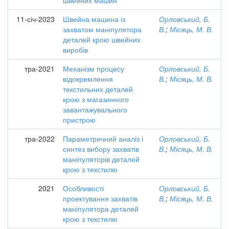
швейних машин
11-січ-2023
Швейна машина із
Орловський, Б.
захватом маніпулятора
В.
;
Місяць, М. В.
деталей крою швейних
виробів
тра-2021
Механізм процесу
Орловський, Б.
відокремлення
В.
;
Місяць, М. В.
текстильних деталей
крою з магазинного
завантажувального
пристрою
тра-2022
Параметричний аналіз і
Орловський, Б.
синтез вибору захватів
В.
;
Місяць, М. В.
маніпуляторів деталей
крою з текстилю
2021
Особливості
Орловський, Б.
проектування захватів
В.
;
Місяць, М. В.
маніпулятора деталей
крою з текстилю