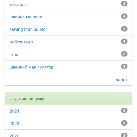
текстиль
4
швейна машина
4
sewing manipulator
3
роботизація
3
стос
3
швейний маніпулятор
3
далі >
за датою випуску
2024
3
2023
3
2022
3