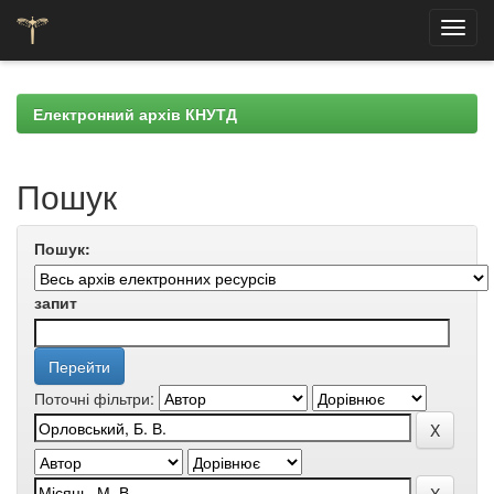
Skip
navigation
Електронний архів КНУТД
Пошук
Пошук:
запит
Поточні фільтри: