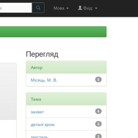
Мова
Вхід:
Перегляд
Автор
Місяць, М. В.
5
Тема
захват
4
деталі крою
3
текстиль
2