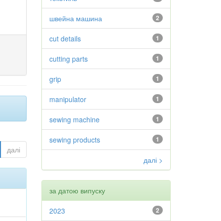
швейна машина
2
cut details
1
cutting parts
1
grip
1
manipulator
1
sewing machine
1
sewing products
1
далі
далі >
за датою випуску
2023
2