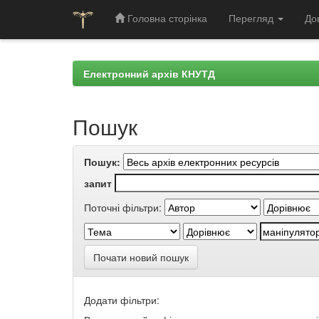
Головна сторінка
Перегляд
До
Skip
navigation
Електронний архів КНУТД
Пошук
Пошук:
запит
Поточні фільтри:
Почати новий пошук
Додати фільтри: