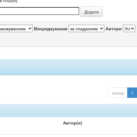
в пошуку.
Впорядкування
Автори
назад
1
Автор(и)