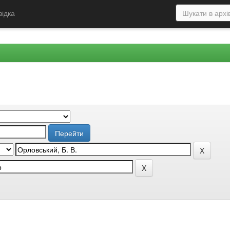
відка