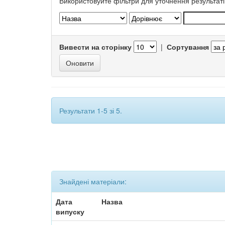
Використовуйте фільтри для уточнення результаті
Вивести на сторінку
|
Сортування
Результати 1-5 зі 5.
Знайдені матеріали:
Дата
Назва
випуску