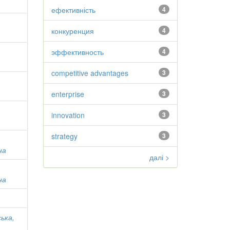
ефективність
4
конкуренция
4
эффективность
4
competitive advantages
3
enterprise
3
;
innovation
3
strategy
3
на
далі >
на
ька,