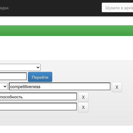
відка