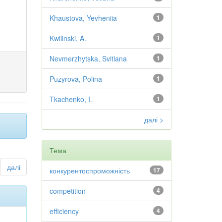
Khaustova, Yevheniia
1
Kwilinski, A.
1
Nevmerzhytska, Svitlana
1
Puzyrova, Polina
1
Tkachenko, I.
1
далі >
Тема
далі
конкурентоспроможність
17
competition
4
efficiency
4