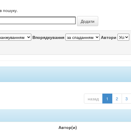
в пошуку.
Впорядкування
Автори
назад
1
2
3
Автор(и)