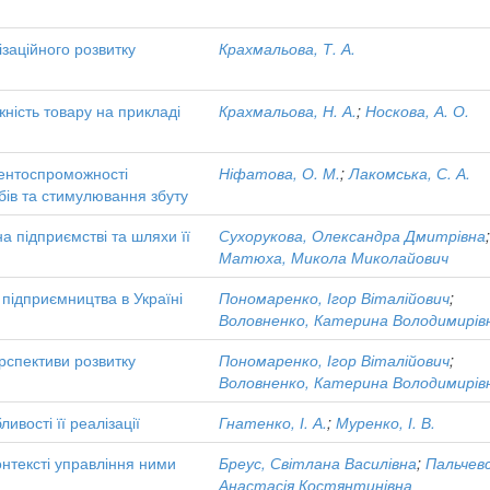
ізаційного розвитку
Крахмальова, Т. А.
жність товару на прикладі
Крахмальова, Н. А.
;
Носкова, А. О.
рентоспроможності
Ніфатова, О. М.
;
Лакомська, С. А.
бів та стимулювання збуту
на підприємстві та шляхи її
Сухорукова, Олександра Дмитрівна
Матюха, Микола Миколайович
 підприємництва в Україні
Пономаренко, Ігор Віталійович
;
Воловненко, Катерина Володимирів
ерспективи розвитку
Пономаренко, Ігор Віталійович
;
Воловненко, Катерина Володимирів
ивості її реалізації
Гнатенко, І. А.
;
Муренко, І. В.
онтексті управління ними
Бреус, Світлана Василівна
;
Пальчевс
Анастасія Костянтинівна