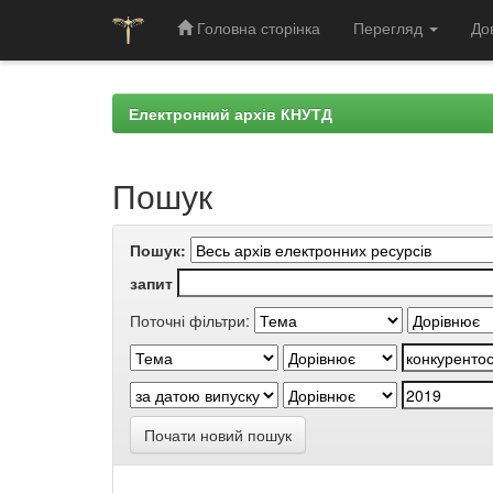
Головна сторінка
Перегляд
До
Skip
navigation
Електронний архів КНУТД
Пошук
Пошук:
запит
Поточні фільтри:
Почати новий пошук