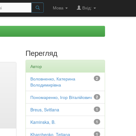
Мова
Вхід:
Перегляд
Автор
Воловненко, Катерина
2
Володимирівна
Пономаренко, Ігор Віталійович
2
Breus, Svitlana
1
Kaminska, B.
1
Kharchenko, Tetiana
1