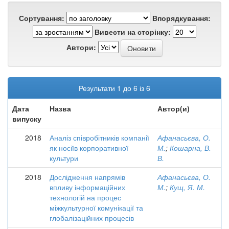
Сортування:
Впорядкування:
Вивести на сторінку:
Автори:
Результати 1 до 6 із 6
Дата
Назва
Автор(и)
випуску
2018
Аналіз співробітників компанії
Афанасьєва, О.
як носіїв корпоративної
М.
;
Кошарна, В.
культури
В.
2018
Дослідження напрямів
Афанасьєва, О.
впливу інформаційних
М.
;
Кущ, Я. М.
технологій на процес
міжкультурної комунікації та
глобалізаційних процесів