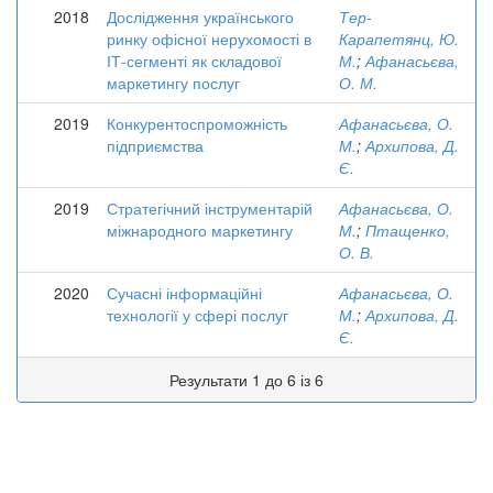
2018
Дослідження українського
Тер-
ринку офісної нерухомості в
Карапетянц, Ю.
ІТ-сегменті як складової
М.
;
Афанасьєва,
маркетингу послуг
О. М.
2019
Конкурентоспроможність
Афанасьєва, О.
підприємства
М.
;
Архипова, Д.
Є.
2019
Стратегічний інструментарій
Афанасьєва, О.
міжнародного маркетингу
М.
;
Птащенко,
О. В.
2020
Сучасні інформаційні
Афанасьєва, О.
технології у сфері послуг
М.
;
Архипова, Д.
Є.
Результати 1 до 6 із 6