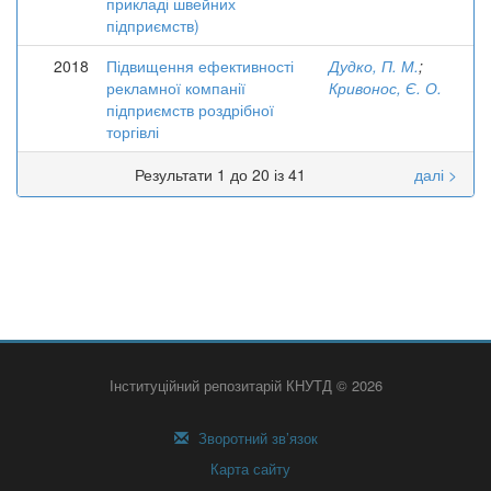
прикладі швейних
підприємств)
2018
Підвищення ефективності
Дудко, П. М.
;
рекламної компанії
Кривонос, Є. О.
підприємств роздрібної
торгівлі
Результати 1 до 20 із 41
далі >
Інституційний репозитарій КНУТД © 2026
Зворотний зв’язок
Карта сайту