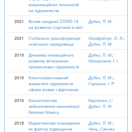
комунікаційних технологій
на підприємстві
2021
Вплив пандемії COVID-19
Дудко, П. М.
на розвиток стартапів в світі
2021
Глобальна трансформація
Онофрійчук, О. Я.
;
освітнього середовища
Дудко, П. М.
2019
Динаміка інноваційного
Дудко, П. М.
;
розвитку вітчизняних
Непорожня, І. І.
промислових підприємств
2019
Клієнтоорієнтований
Дудко, П. М.
;
маркетинг підприємств
Гаркуша, І. Р.
сфери розваг і відпочинку
2016
Консалтингове
Карпенко, І.
;
забезпечення економічної
Дудко, П. М.
безпеки бізнесу
2018
Маркетингове планування
Дудко, П. М.
;
як фактор підвищення
Чень, Сянчжи