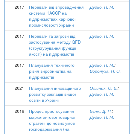
2017
Переваги від впровадження
Дудко, П. М.
системи HACCP на
підприємствах харчової
промисловості України
2017
Переваги та загрози від
Дудко, П. М.
застосування методу QFD
(структурування функції
якості) на підприємстві
2017
Планування технічного
Дудко, П. М.
;
рівня виробництва на
Воронуха, Н. О.
підприємстві
2021
Планування інноваційного
Олійник, О. В.
;
розвитку закладів вищої
Дудко, П. М.
освіти в Україні
2016
Процес пристосування
Бєлік, Д. П.
;
маркетингової товарної
Дудко, П. М.
стратегії до нових умов
господарювання (на