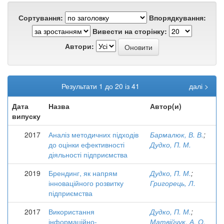
Сортування:
Впорядкування:
Вивести на сторінку:
Автори:
Результати 1 до 20 із 41
далі >
Дата
Назва
Автор(и)
випуску
2017
Аналіз методичних підходів
Бармалюк, В. В.
;
до оцінки ефективності
Дудко, П. М.
діяльності підприємства
2019
Брендинг, як напрям
Дудко, П. М.
;
інноваційного розвитку
Григорець, Л.
підприємства
2017
Використання
Дудко, П. М.
;
інформаційно-
Матвійчук, А. О.