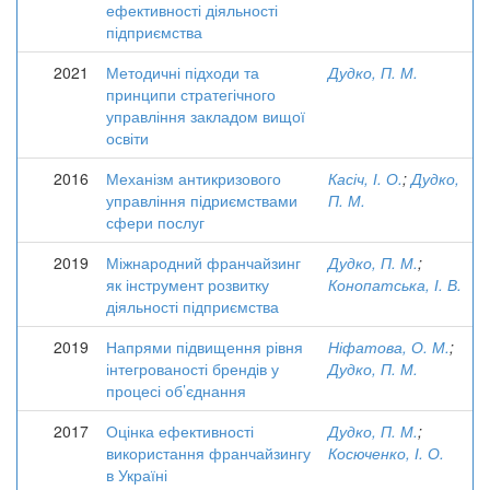
ефективності діяльності
підприємства
2021
Методичні підходи та
Дудко, П. М.
принципи стратегічного
управління закладом вищої
освіти
2016
Механізм антикризового
Касіч, І. О.
;
Дудко,
управління підриємствами
П. М.
сфери послуг
2019
Міжнародний франчайзинг
Дудко, П. М.
;
як інструмент розвитку
Конопатська, І. В.
діяльності підприємства
2019
Напрями підвищення рівня
Ніфатова, О. М.
;
інтегрованості брендів у
Дудко, П. М.
процесі об’єднання
2017
Оцінка ефективності
Дудко, П. М.
;
використання франчайзингу
Косюченко, І. О.
в Україні