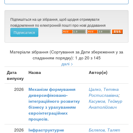
Підпишіться на це зібрання, щоб щодня отримувати
повідомлення по електронній пошті про нові додавання
Матеріали зібрання (Сортування за Дати збереження у за
спаданням порядку): 1 до 20 з 145
далі >
Дата
Назва
Автор(и)
випуску
2026
Механізм формування
Цалко, Тетяна
диверсифіковано-
Ростиславівна
;
інтеграційного розвитку
Касумов, Теймур
бізнесу з урахуванням
Анатолійович
євроінтеграційних
процесів.
2026
Інфраструктурне
Бєлялов, Талят