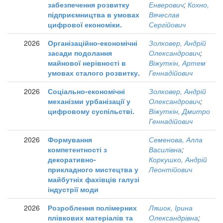
забезпечення розвитку
Енверович
;
Кохно,
підприємництва в умовах
Вячеслав
цифрової економіки.
Сергійович
2026
Організаційно-економічні
Золковер, Андрій
засади подолання
Олександрович
;
майнової нерівності в
Віжуткін, Артем
умовах сталого розвитку.
Геннадійович
2026
Соціально-економічні
Золковер, Андрій
механізми урбанізації у
Олександрович
;
цифровому суспільстві.
Віжуткін, Дмитро
Геннадійович
2026
Формування
Семенова, Алла
компетентності з
Василівна
;
декоративно-
Коркушко, Андрій
прикладного мистецтва у
Леонтійович
майбутніх фахівців галузі
індустрії моди
2026
Розроблення полімерних
Ляшок, Ірина
плівкових матеріалів та
Олександрівна
;