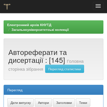
Skip
navigation
Електронний архів КНУТД
Загальноуніверситетські колекції
Автореферати та
дисертації : [145]
Головна
сторінка зібрання
Перегляд статистики
Перегляд