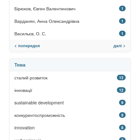
Бірюков, Євген Валентинович
1
Варданян, Анна Олександрівна
1
Васильєв, О. С.
1
< попередня
далі >
Тема
сталий розвиток
12
інновації
12
sustainable development
9
конкурентоспроможність
9
innovation
8