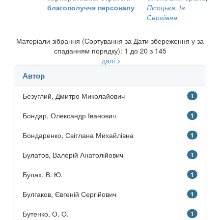
благополуччя персоналу
Пісоцька, Ія
Сергіївна
Матеріали зібрання (Сортування за Дати збереження у за
спаданням порядку): 1 до 20 з 145
далі >
Автор
Безуглий, Дмитро Миколайович
1
Бондар, Олександр Іванович
1
Бондаренко, Світлана Михайлівна
1
Булатов, Валерій Анатолійович
1
Булах, В. Ю.
1
Булгаков, Євгеній Сергійович
1
Бутенко, О. О.
1