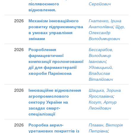
післявоєнного
Сергійович
відновлення.
2026
Механізм інноваційного
Гнатенко, Ірина
розвитку підприємництва
Анатоліївна
;
Щур,
в умовах управління
Олександр
змінами
Володимирович
2026
Розроблення
Бессарабов,
фармацевтичної
Володимир
композиції пролонгованої
Іванович
;
дії для фармакотерапії
Удовицький,
хвороби Паркінсона
Владислав
Віталійович
2026
Інноваційне відновлення
Шацька, Зорина
агропромислового
Ярославівна
;
сектору України на
Когут, Артур
засадах смарт-
Леонідович
спеціалізації
2026
Розробка акрил-
Плаван, Вікторія
уретанових покриттів із
Петрівна
;