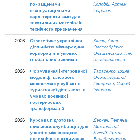
покращеними
Колодій, Артем
експлуатаційними
Ігорович
характеристиками для
текстильних матеріалів
технічного призначення
2026
Стратегічне управління
Касич, Алла
діяльністю міжнародних
Олексадрівна
;
корпорацій в умовах
Ольшанський, Гліб
глобальних викликів
Владиславович
2026
Формування інтегрованої
Тарасенко, Ірина
моделі фінансового
Олександрівна
;
менеджменту суб’єктів
Грищенко, Сергій
туристичної діяльності в
Іванович
умовах воєнних і
посткризових
трансформацій
2026
Курсова підготовка
Деркач, Тетяна
військовослужбовців для
Михайлівна
;
участі в міжнародних
Дужий, Роман
операціях з підтримання
Володимирович