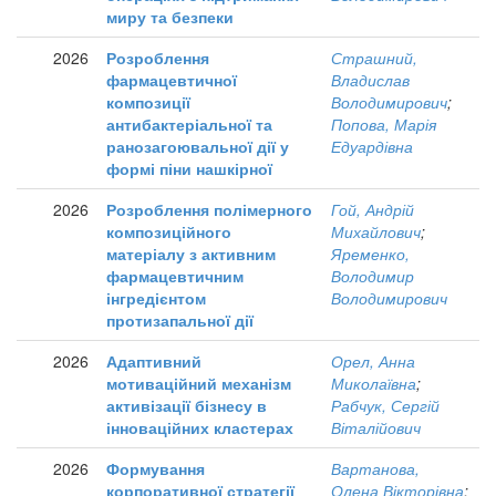
миру та безпеки
2026
Розроблення
Страшний,
фармацевтичної
Владислав
композиції
Володимирович
;
антибактеріальної та
Попова, Марія
ранозагоювальної дії у
Едуардівна
формі піни нашкірної
2026
Розроблення полімерного
Гой, Андрій
композиційного
Михайлович
;
матеріалу з активним
Яременко,
фармацевтичним
Володимир
інгредієнтом
Володимирович
протизапальної дії
2026
Адаптивний
Орел, Анна
мотиваційний механізм
Миколаївна
;
активізації бізнесу в
Рабчук, Сергій
інноваційних кластерах
Віталійович
2026
Формування
Вартанова,
корпоративної стратегії
Олена Вікторівна
;