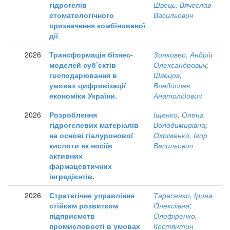
гідрогелів
Швець, Вячеслав
стоматологічного
Васильович
призначення комбінованої
дії
2026
Трансформація бізнес-
Золковер, Андрій
моделей суб’єктів
Олександрович
;
господарювання в
Швецов,
умовах цифровізації
Владислав
економіки України.
Анатолійович
2026
Розроблення
Іщенко, Олена
гідрогелевих матеріалів
Володимирівна
;
на основі гіалуронової
Охріменко, Ігор
кислоти як носіїв
Васильович
активних
фармацевтичних
інгредієнтів.
2026
Стратегічне управління
Тарасенко, Ірина
стійким розвитком
Олексіївна
;
підприємств
Олефіренко,
промисловості в умовах
Костянтин