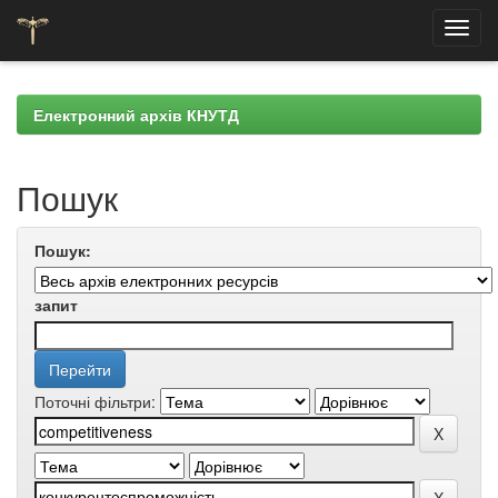
Skip
navigation
Електронний архів КНУТД
Пошук
Пошук:
запит
Поточні фільтри: