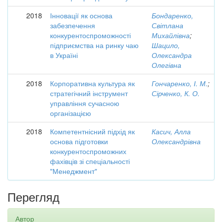
2018
Інновації як основа
Бондаренко,
забезпечення
Світлана
конкурентоспроможності
Михайлівна
;
підприємства на ринку чаю
Шацило,
в Україні
Олександра
Олегівна
2018
Корпоративна культура як
Гончаренко, І. М.
;
стратегічний інструмент
Сірченко, К. О.
управління сучасною
організацією
2018
Компетентнісний підхід як
Касич, Алла
основа підготовки
Олександрівна
конкурентоспроможних
фахівців зі спеціальності
"Менеджмент"
Перегляд
Автор