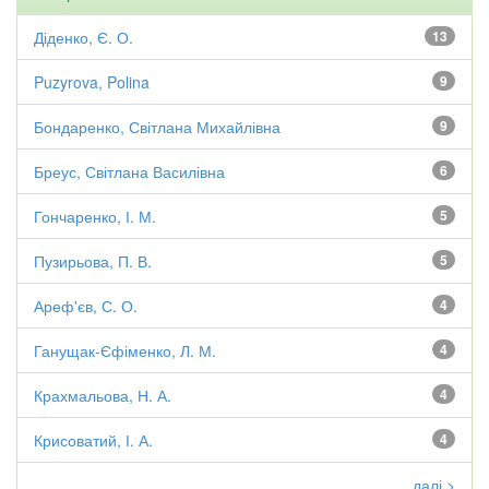
Діденко, Є. О.
13
Puzyrova, Polina
9
Бондаренко, Світлана Михайлівна
9
Бреус, Світлана Василівна
6
Гончаренко, І. М.
5
Пузирьова, П. В.
5
Ареф'єв, С. О.
4
Ганущак-Єфіменко, Л. М.
4
Крахмальова, Н. А.
4
Крисоватий, І. А.
4
далі >