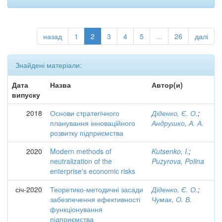
назад
1
2
3
4
5
...
26
далі
Знайдені матеріали:
Дата
Назва
Автор(и)
випуску
2018
Основи стратегічного
Діденко, Є. О.
;
планування інноваційного
Андрушко, А. А.
розвитку підприємства
2020
Modern methods of
Kutsenko, I.
;
neutralization of the
Puzyrova, Polina
enterprise's economic risks
січ-2020
Теоретико-методичні засади
Діденко, Є. О.
;
забезпечення ефективності
Чумак, О. В.
функціонування
підприємства