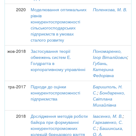
2020
Моделювання оптимальних
Поленкова, М. В.
рівнів
конкурентоспроможності
сільськогосподарських
підприємств в умовах
сталого розвитку
жов-2018
Застосування теорії
Пономаренко,
обмежень систем Е.
Ігор Віталійович
;
Голдратта в
Губань,
корпоративному управлінні
Катерина
Федорівна
тра-2017
Підходи до оцінки
Баришполь, Н.
конкурентоспроможності
С.
;
Бондаренко,
підприємства
Світлана
Михайлівна
2018
Дослідження методів роботи
Івасенко, М. В.
;
байєра при формуванні
Гаркавенко, С.
конкурентоспроможних
С.
;
Башинська,
колекцій брендового взуття
О. А.