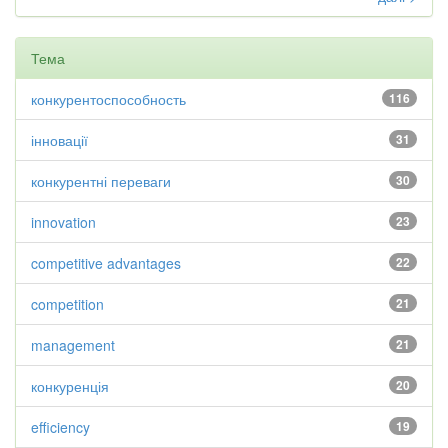
Тема
конкурентоспособность
116
інновації
31
конкурентні переваги
30
innovation
23
competitive advantages
22
competition
21
management
21
конкуренція
20
efficiency
19