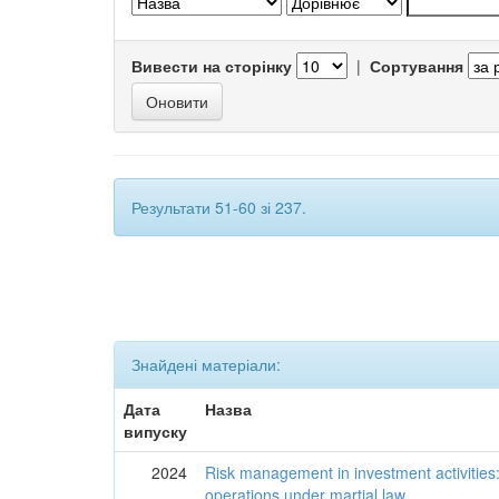
Вивести на сторінку
|
Сортування
Результати 51-60 зі 237.
Знайдені матеріали:
Дата
Назва
випуску
2024
Risk management in investment activities:
operations under martial law