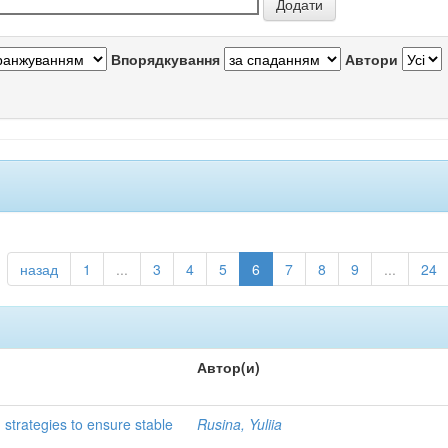
Впорядкування
Автори
назад
1
...
3
4
5
6
7
8
9
...
24
Автор(и)
 strategies to ensure stable
Rusina, Yuliia