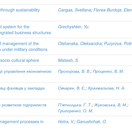
through sustainability
Cangas, Svetlana
;
Florea-Burduja, Ele
 system for the
Grechyshkin, Yu.
tegrated business structures
of management of the
Olshanska, Oleksandra
;
Puzyrova, Poli
s under military conditions
socio-cultural sphere
Matiash, S.
ції управління економічною
Прохорова, В. В.
;
Проценко, В. М.
вці фахівців у закладах
Овчарек, В. Є.
;
Крахмальова, Н. А.
м розвитком підприємств
П’ятницька, Г. Т.
;
Жуковська, В. М.
;
Григоренко, О. М.
anagement processes in
Hotra, V.
;
Ganushchak, O.