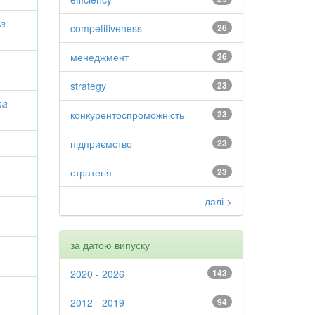
na
competitiveness
26
менеджмент
26
strategy
23
na
конкурентоспроможність
23
підприємство
23
стратегія
23
далі >
за датою випуску
2020 - 2026
143
2012 - 2019
94