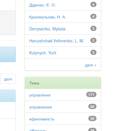
Діденко, Є. О.
4
Крахмальова, Н. А.
4
Denysenko, Mykola
3
Hanushchak-Yefimenko, L. M.
3
Kulynych, Yurii
3
далі >
далі
Тема
управління
171
управление
66
ефективність
30
efficiency
29