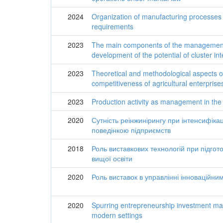
2024
Organization of manufacturing processes 
requirements
2023
The main components of the management
development of the potential of cluster in
2023
Theoretical and methodological aspects 
competitiveness of agricultural enterprise
2023
Production activity as management in the 
2020
Сутність реінжинірингу при інтенсифіка
поведінкою підприємств
2018
Роль виставкових технологій при підгото
вищої освіти
2020
Роль виставок в управлінні інноваційни
2020
Spurring entrepreneurship investment m
modern settings