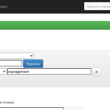
відка
в пошуку.