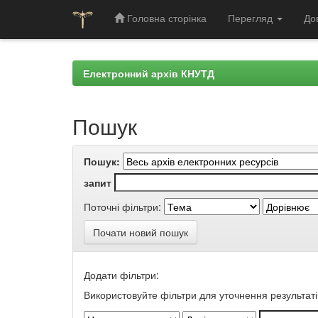
Головна сторінка
Перегляд
До
Skip
navigation
Електронний архів КНУТД
Пошук
Пошук:
запит
Поточні фільтри:
Почати новий пошук
Додати фільтри:
Використовуйте фільтри для уточнення результаті