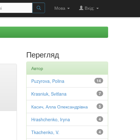
Мова
Вхід:
Перегляд
Автор
Puzyrova, Polina
14
Krasniuk, Svitlana
7
Касич, Алла Олександрівна
5
Hrashchenko, Iryna
4
Tkachenko, V.
4