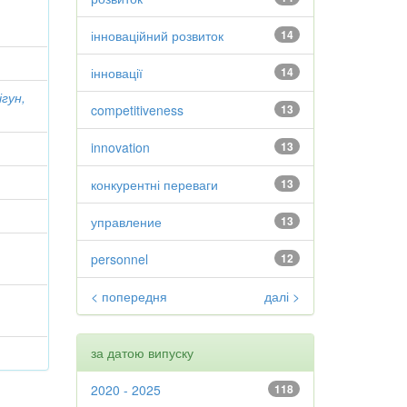
інноваційний розвиток
14
інновації
14
ігун,
competitiveness
13
innovation
13
конкурентні переваги
13
управление
13
personnel
12
< попередня
далі >
за датою випуску
2020 - 2025
118