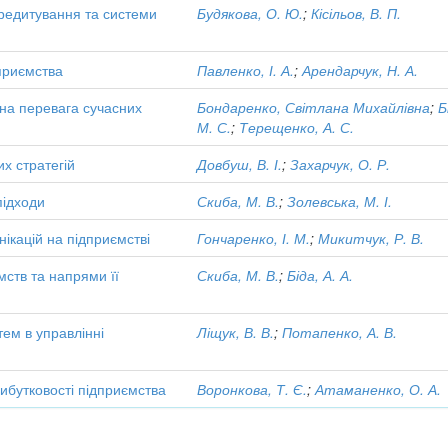
кредитування та системи
Будякова, О. Ю.
;
Кісільов, В. П.
дприємства
Павленко, І. А.
;
Арендарчук, Н. А.
тна перевага сучасних
Бондаренко, Світлана Михайлівна
;
Б
М. С.
;
Терещенко, А. С.
х стратегій
Довбуш, В. І.
;
Захарчук, О. Р.
підходи
Скиба, М. В.
;
Золевська, М. І.
ікацій на підприємстві
Гончаренко, І. М.
;
Микитчук, Р. В.
мств та напрями її
Скиба, М. В.
;
Біда, А. А.
тем в управлінні
Ліщук, В. В.
;
Потапенко, А. В.
ибутковості підприємства
Воронкова, Т. Є.
;
Атаманенко, О. А.