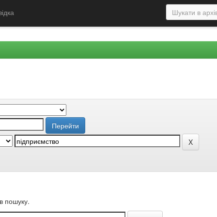
відка
в пошуку.