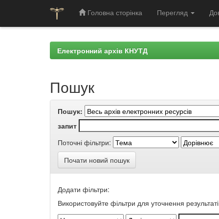
Головна сторінка
Перегляд
До
Skip
navigation
Електронний архів КНУТД
Пошук
Пошук:
запит
Поточні фільтри:
Почати новий пошук
Додати фільтри:
Використовуйте фільтри для уточнення результаті