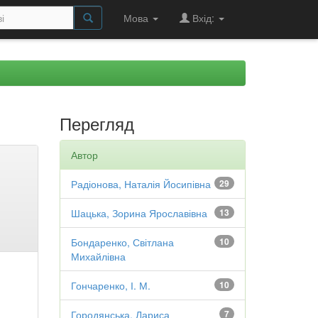
Мова
Вхід:
Перегляд
Автор
Радіонова, Наталія Йосипівна
29
Шацька, Зорина Ярославівна
13
Бондаренко, Світлана
10
Михайлівна
Гончаренко, І. М.
10
Городянська, Лариса
7