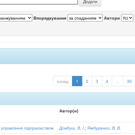
Впорядкування
Автори
назад
1
2
3
4
...
30
Автор(и)
і управління підприємством
Довбуш, В. І.
;
Ямбуренко, В. В.