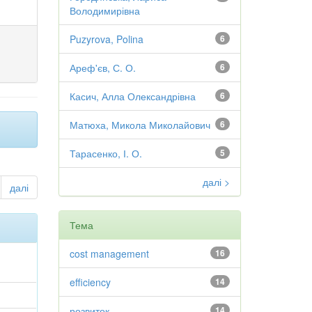
Володимирівна
Puzyrova, Polina
6
Ареф'єв, С. О.
6
Касич, Алла Олександрівна
6
Матюха, Микола Миколайович
6
Тарасенко, І. О.
5
далі >
далі
Тема
cost management
16
efficiency
14
розвиток
14