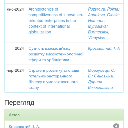
лис-2024
Architectonics of
Puzyrova, Polina
;
competitiveness of innovation-
Ananieva, Olesia
;
oriented enterprises in the
Hofmann,
context of international
Myroslava
;
globalization
Burmetskyi,
Vladyslav
2024
Сутність взаємозв'язку
Крисоватий, І. А.
розвитку високотехнологічної
сфери та урбаністики
чер-2024
Стратегії розвитку закладів
Моргулець, О.
готельно-ресторанного
Б.
;
Сльозкіна,
бізнесу в умовах воєнного
Дарина
стану
Вячеславівна
Перегляд
Автор
Крисоватий, І. А.
4