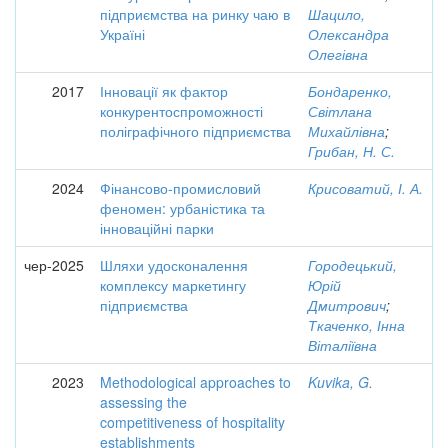
підприємства на ринку чаю в
Шацило,
Україні
Олександра
Олегівна
2017
Інновації як фактор
Бондаренко,
конкурентоспроможності
Світлана
поліграфічного підприємства
Михайлівна
;
Грибан, Н. С.
2024
Фінансово-промисловий
Крисоватий, І. А.
феномен: урбаністика та
інноваційні парки
чер-2025
Шляхи удосконалення
Городецький,
комплексу маркетингу
Юрій
підприємства
Дмитрович
;
Ткаченко, Інна
Віталіївна
2023
Methodological approaches to
Kuvika, G.
assessing the
competitiveness of hospitality
establishments