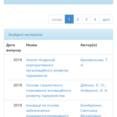
назад
1
2
3
4
далі
Знайдені матеріали:
Дата
Назва
Автор(и)
випуску
2019
Аналіз тенденцій
Крахмальова, Т.
корпоративного
А.
організаційного розвитку
підприємств
2018
Основи стратегічного
Діденко, Є. О.
;
планування інноваційного
Андрушко, А. А.
розвитку підприємства
2018
Інновації як основа
Бондаренко,
забезпечення
Світлана
конкурентоспроможності
Михайлівна
;