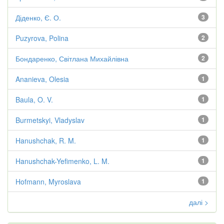
Діденко, Є. О.
3
Puzyrova, Polina
2
Бондаренко, Світлана Михайлівна
2
Ananieva, Olesia
1
Baula, O. V.
1
Burmetskyi, Vladyslav
1
Hanushchak, R. M.
1
Hanushchak-Yefimenko, L. M.
1
Hofmann, Myroslava
1
далі >