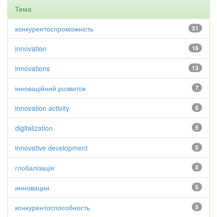
Тема
конкурентоспроможність
31
innovation
18
innovations
13
інноваційний розвиток
7
innovation activity
6
digitalization
5
innovative development
5
глобалізація
5
инновации
5
конкурентоспособность
5