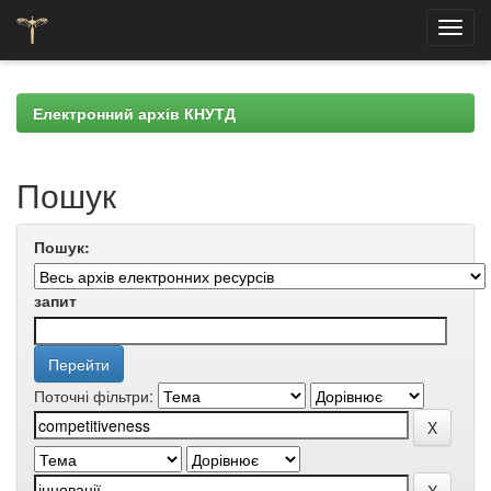
Skip
navigation
Електронний архів КНУТД
Пошук
Пошук:
запит
Поточні фільтри: